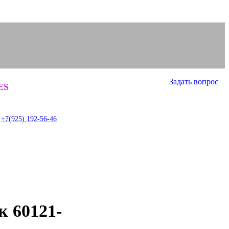
а
Задать вопрос
0
ES
item
+7(925) 192-56-46
 60121-