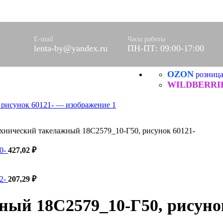
ючная
оративные
ические, ХБ
E-mail
Часы работы
оры)
lenta-by@yandex.ru
ПН-ПТ: 09:00-17:00
вое
фетки
OZON
розниц
ые
WILDBERRI
ХБ
ические
хнический такелажный 18С2579_10-Г50, рисунок 60121-
20-
427,02
₽
Я
22-
207,29
₽
ый 18С2579_10-Г50, рисунок
нитей