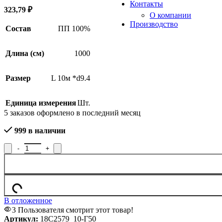
Контакты
323,79
₽
О компании
Производство
Состав
ПП 100%
Длина (см)
1000
Размер
L 10м *d9.4
Единица измерения
Шт.
5
заказов оформлено в последний месяц
999 в наличии
Количество товара Шнур технический такелажный 18С2579_10-
В отложенное
3
Пользователя смотрит этот товар!
Артикул:
18С2579_10-Г50