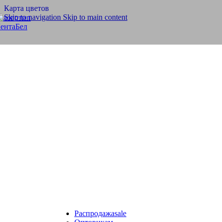
Карта цветов
Полотно тюлевое
Skip to navigation
Skip to main content
Скатерти, салфетки
Шторы тюлевые
Шнуры
Шнуры ПЭ и ХБ
Бытовые, технические
Обувные
Отделочные
Эластичные
Велкро/липучка
Шторные ленты
Силовые структуры
Галун
Ленты для погон
Ленты, тесьмы, шнуры
Медицинские товары
Ритуальная коллекция
Готовые изделия
Ножницы и нитки
Ножницы
Инновации
Продукция из арамидных нитей
Распродажа
sale