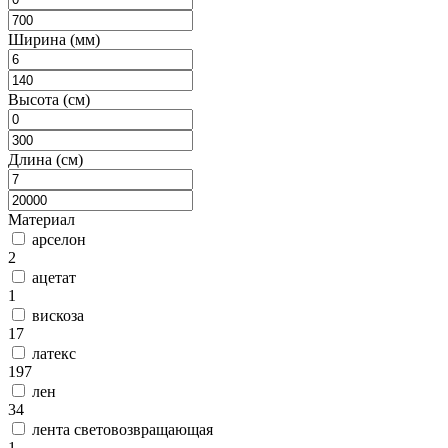
Ширина (мм)
Высота (см)
Длина (см)
Материал
арселон
2
ацетат
1
вискоза
17
латекс
197
лен
34
лента световозвращающая
1