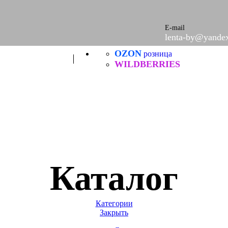
E-mail
lenta-by@yandex
OZON
розница
WILDBERRIES
Каталог
Категории
Закрыть