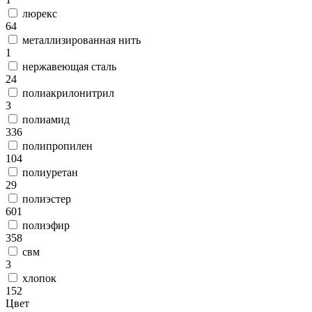
люрекс
64
металлизированная нить
1
нержавеющая сталь
24
полиакрилонитрил
3
полиамид
336
полипропилен
104
полиуретан
29
полиэстер
601
полиэфир
358
свм
3
хлопок
152
Цвет