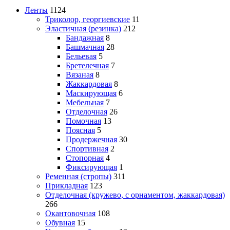
Ленты
1124
Триколор, георгиевские
11
Эластичная (резинка)
212
Бандажная
8
Башмачная
28
Бельевая
5
Бретелечная
7
Вязаная
8
Жаккардовая
8
Маскирующая
6
Мебельная
7
Отделочная
26
Помочная
13
Поясная
5
Продержечная
30
Спортивная
2
Стопорная
4
Фиксирующая
1
Ременная (стропы)
311
Прикладная
123
Отделочная (кружево, с орнаментом, жаккардовая)
266
Окантовочная
108
Обувная
15