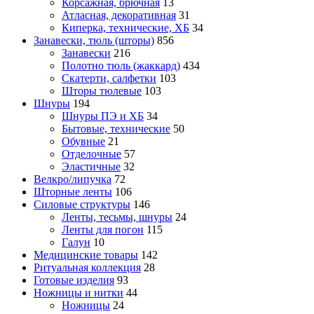
Корсажная, брючная
13
Атласная, декоративная
31
Киперка, технические, ХБ
34
Занавески, тюль (шторы)
856
Занавески
216
Полотно тюль (жаккард)
434
Скатерти, салфетки
103
Шторы тюлевые
103
Шнуры
194
Шнуры ПЭ и ХБ
34
Бытовые, технические
50
Обувные
21
Отделочные
57
Эластичные
32
Велкро/липучка
72
Шторные ленты
106
Силовые структуры
146
Ленты, тесьмы, шнуры
24
Ленты для погон
115
Галун
10
Медицинские товары
142
Ритуальная коллекция
28
Готовые изделия
93
Ножницы и нитки
44
Ножницы
24