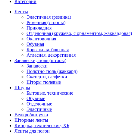
Категории
Ленты
Эластичная (резинка)
Ременная (стропы)
Прикладная
Отделочная (кружево, с орнаментом, жаккардовая)
Окантовочная
Обувная
Корсажная, брючная
Атласная, декоративная
Занавески, тюль (шторы)
Занавески
Полотно тюль (жаккард)
Скатерти, салфетки
Шторы тюлевые
Шнуры
Бытовые, технические
Обувные
Отделочные
Эластичные
Велкро/липучка
Шторные ленты
Киперка, технические, ХБ
Ленты для погон