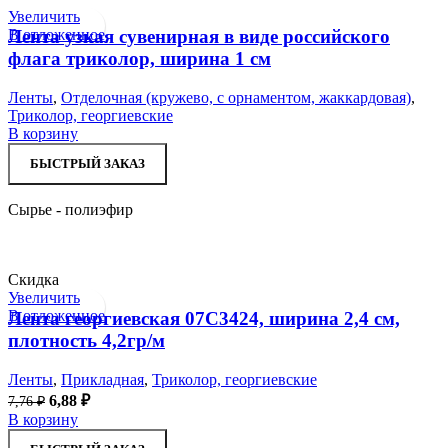
странице
Увеличить
товара.
В отложенное
Лента узкая сувенирная в виде российского
флага триколор, ширина 1 см
Ленты
,
Отделочная (кружево, с орнаментом, жаккардовая)
,
Триколор, георгиевские
В корзину
БЫСТРЫЙ ЗАКАЗ
Сырье - полиэфир
Скидка
Увеличить
В отложенное
Лента георгиевская 07С3424, ширина 2,4 см,
плотность 4,2гр/м
Ленты
,
Прикладная
,
Триколор, георгиевские
Первоначальная
Текущая
6,88
₽
7,76
₽
цена
цена:
В корзину
составляла
6,88 ₽.