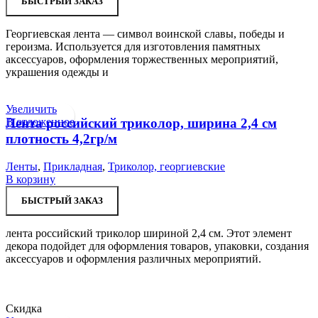
БЫСТРЫЙ ЗАКАЗ
7,76 ₽.
Георгиевская лента — символ воинской славы, победы и
героизма. Используется для изготовления памятных
аксессуаров, оформления торжественных мероприятий,
украшения одежды и
Увеличить
В отложенное
Лента российский триколор, ширина 2,4 см
плотность 4,2гр/м
Ленты
,
Прикладная
,
Триколор, георгиевские
В корзину
БЫСТРЫЙ ЗАКАЗ
лента российский триколор шириной 2,4 см. Этот элемент
декора подойдет для оформления товаров, упаковки, создания
аксессуаров и оформления различных мероприятий.
Скидка