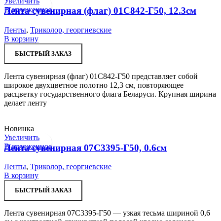
Увеличить
В отложенное
Лента сувенирная (флаг) 01С842-Г50, 12.3см
Ленты
,
Триколор, георгиевские
В корзину
БЫСТРЫЙ ЗАКАЗ
Лента сувенирная (флаг) 01С842-Г50 представляет собой
широкое двухцветное полотно 12,3 см, повторяющее
расцветку государственного флага Беларуси. Крупная ширина
делает ленту
Новинка
Увеличить
В отложенное
Лента сувенирная 07С3395-Г50, 0.6см
Ленты
,
Триколор, георгиевские
В корзину
БЫСТРЫЙ ЗАКАЗ
Лента сувенирная 07С3395-Г50 — узкая тесьма шириной 0,6