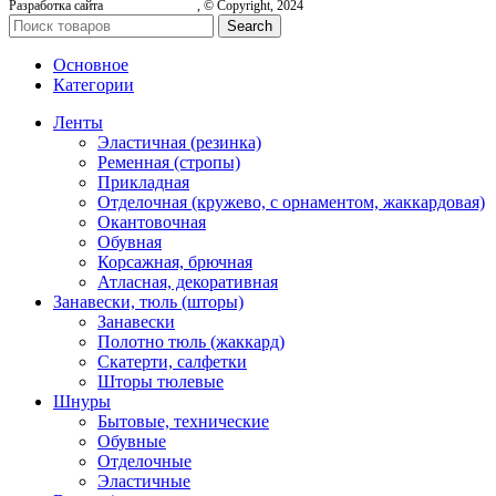
Разработка сайта
, © Copyright, 2024
Search
Основное
Категории
Ленты
Эластичная (резинка)
Ременная (стропы)
Прикладная
Отделочная (кружево, с орнаментом, жаккардовая)
Окантовочная
Обувная
Корсажная, брючная
Атласная, декоративная
Занавески, тюль (шторы)
Занавески
Полотно тюль (жаккард)
Скатерти, салфетки
Шторы тюлевые
Шнуры
Бытовые, технические
Обувные
Отделочные
Эластичные