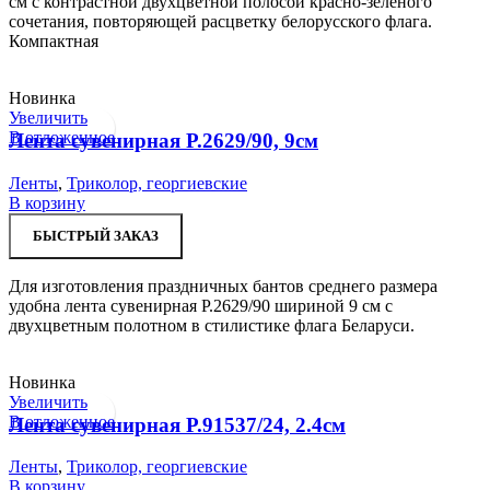
см с контрастной двухцветной полосой красно-зеленого
сочетания, повторяющей расцветку белорусского флага.
Компактная
Новинка
Увеличить
В отложенное
Лента сувенирная Р.2629/90, 9см
Ленты
,
Триколор, георгиевские
В корзину
БЫСТРЫЙ ЗАКАЗ
Для изготовления праздничных бантов среднего размера
удобна лента сувенирная Р.2629/90 шириной 9 см с
двухцветным полотном в стилистике флага Беларуси.
Новинка
Увеличить
В отложенное
Лента сувенирная Р.91537/24, 2.4см
Ленты
,
Триколор, георгиевские
В корзину