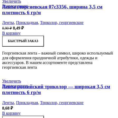
Увеличить
В отложенное
Лента георгиевская 07с3356, ширина 3,5 см
плотность 6 гр/м
Ленты
,
Прикладная
,
Триколор, георгиевские
Первоначальная
Текущая
8,49
₽
8,90
₽
цена
цена:
В корзину
составляла
8,49 ₽.
БЫСТРЫЙ ЗАКАЗ
8,90 ₽.
Георгиевская лента – важный символ, широко используемый
для оформления праздничной атрибутики, одежды и
аксессуаров. В нашем ассортименте представлена
георгиевская лента
Увеличить
В отложенное
Лента российский триколор — широкая 3,5 см
плотность 6 гр/м
Ленты
,
Прикладная
,
Триколор, георгиевские
8,68
₽
В корзину