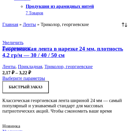
Продукция из арамидных нитей
7 Товаров
Главная
»
Ленты
»
Триколор, георгиевские
Увеличить
В отложенное
Георгиевская лента в нарезке 24 мм, плотность
4,2 гр/м — 30 / 40 / 50 см
Ленты
,
Прикладная
,
Триколор, георгиевские
Диапазон
2,17
₽
–
3,22
₽
цен:
Этот
Выберите параметры
2,17 ₽
товар
БЫСТРЫЙ ЗАКАЗ
–
имеет
несколько
3,22 ₽
вариаций.
Классическая георгиевская лента шириной 24 мм — самый
Опции
популярный и узнаваемый стандарт для массовых
можно
патриотических акций. Чтобы сэкономить ваше время
выбрать
на
странице
Новинка
товара.