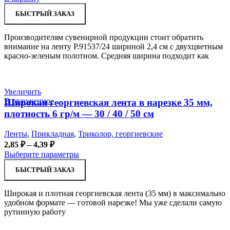
БЫСТРЫЙ ЗАКАЗ
Производителям сувенирной продукции стоит обратить
внимание на ленту Р.91537/24 шириной 2,4 см с двухцветным
красно-зеленым полотном. Средняя ширина подходит как
Увеличить
В отложенное
Широкая георгиевская лента в нарезке 35 мм,
плотность 6 гр/м — 30 / 40 / 50 см
Ленты
,
Прикладная
,
Триколор, георгиевские
Диапазон
2,85
₽
–
4,39
₽
цен:
Этот
Выберите параметры
2,85 ₽
товар
БЫСТРЫЙ ЗАКАЗ
–
имеет
несколько
4,39 ₽
вариаций.
Широкая и плотная георгиевская лента (35 мм) в максимально
Опции
удобном формате — готовой нарезке! Мы уже сделали самую
можно
рутинную работу
выбрать
на