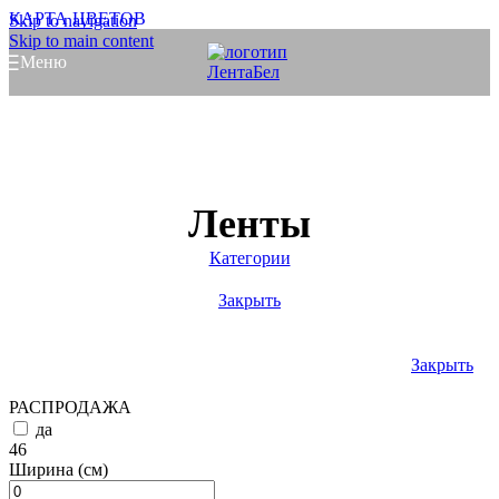
КАРТА ЦВЕТОВ
Skip to navigation
Skip to main content
Меню
Ленты
Категории
Закрыть
Закрыть
РАСПРОДАЖА
да
46
Ширина (см)