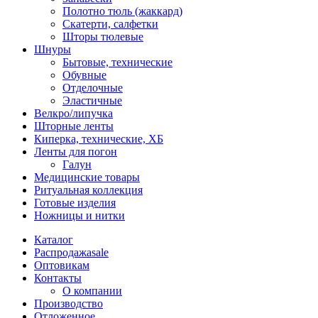
Полотно тюль (жаккард)
Скатерти, салфетки
Шторы тюлевые
Шнуры
Бытовые, технические
Обувные
Отделочные
Эластичные
Велкро/липучка
Шторные ленты
Киперка, технические, ХБ
Ленты для погон
Галун
Медицинские товары
Ритуальная коллекция
Готовые изделия
Ножницы и нитки
Каталог
Распродажа
sale
Оптовикам
Контакты
О компании
Производство
Отложенное