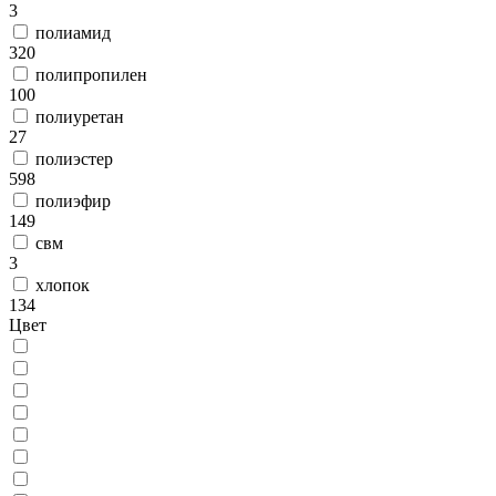
3
полиамид
320
полипропилен
100
полиуретан
27
полиэстер
598
полиэфир
149
свм
3
хлопок
134
Цвет