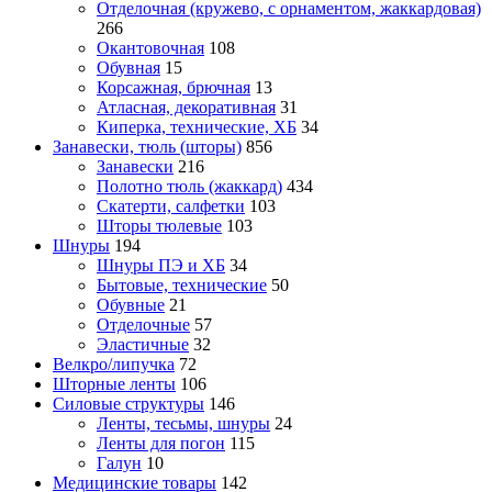
Отделочная (кружево, с орнаментом, жаккардовая)
266
Окантовочная
108
Обувная
15
Корсажная, брючная
13
Атласная, декоративная
31
Киперка, технические, ХБ
34
Занавески, тюль (шторы)
856
Занавески
216
Полотно тюль (жаккард)
434
Скатерти, салфетки
103
Шторы тюлевые
103
Шнуры
194
Шнуры ПЭ и ХБ
34
Бытовые, технические
50
Обувные
21
Отделочные
57
Эластичные
32
Велкро/липучка
72
Шторные ленты
106
Силовые структуры
146
Ленты, тесьмы, шнуры
24
Ленты для погон
115
Галун
10
Медицинские товары
142