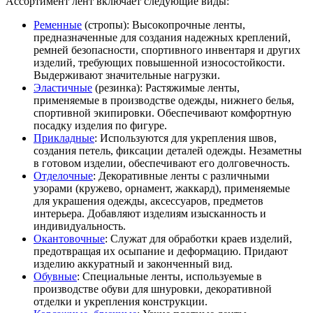
Ассортимент лент включает следующие виды:
Ременные
(стропы): Высокопрочные ленты,
предназначенные для создания надежных креплений,
ремней безопасности, спортивного инвентаря и других
изделий, требующих повышенной износостойкости.
Выдерживают значительные нагрузки.
Эластичные
(резинка): Растяжимые ленты,
применяемые в производстве одежды, нижнего белья,
спортивной экипировки. Обеспечивают комфортную
посадку изделия по фигуре.
Прикладные
: Используются для укрепления швов,
создания петель, фиксации деталей одежды. Незаметны
в готовом изделии, обеспечивают его долговечность.
Отделочные
: Декоративные ленты с различными
узорами (кружево, орнамент, жаккард), применяемые
для украшения одежды, аксессуаров, предметов
интерьера. Добавляют изделиям изысканность и
индивидуальность.
Окантовочные
: Служат для обработки краев изделий,
предотвращая их осыпание и деформацию. Придают
изделию аккуратный и законченный вид.
Обувные
: Специальные ленты, используемые в
производстве обуви для шнуровки, декоративной
отделки и укрепления конструкции.