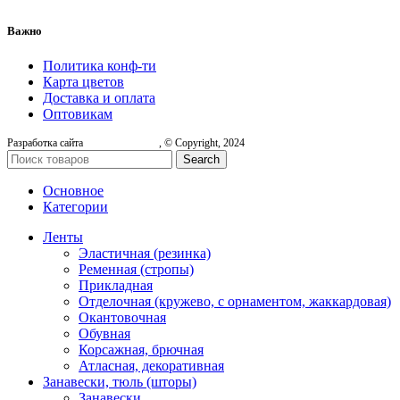
Важно
Политика конф-ти
Карта цветов
Доставка и оплата
Оптовикам
Разработка сайта
, © Copyright, 2024
Search
Основное
Категории
Ленты
Эластичная (резинка)
Ременная (стропы)
Прикладная
Отделочная (кружево, с орнаментом, жаккардовая)
Окантовочная
Обувная
Корсажная, брючная
Атласная, декоративная
Занавески, тюль (шторы)
Занавески