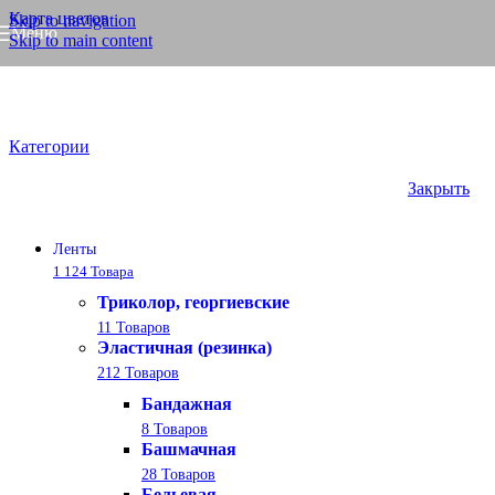
Карта цветов
Skip to navigation
Меню
Skip to main content
Галун
Категории
Закрыть
Ленты
1 124 Товара
Триколор, георгиевские
11 Товаров
Эластичная (резинка)
212 Товаров
Бандажная
8 Товаров
Башмачная
28 Товаров
Бельевая