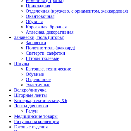
Ременная (стропы)
Прикладная
Отделочная (кружево, с орнаментом, жаккардовая)
Окантовочная
Обувная
Корсажная, брючная
Атласная, декоративная
Занавески, тюль (шторы)
Занавески
Полотно тюль (жаккард)
Скатерти, салфетки
Шторы тюлевые
Шнуры
Бытовые, технические
Обувные
Отделочные
Эластичные
Велкро/липучка
Шторные ленты
Киперка, технические, ХБ
Ленты для погон
Галун
Медицинские товары
Ритуальная коллекция
Готовые изделия