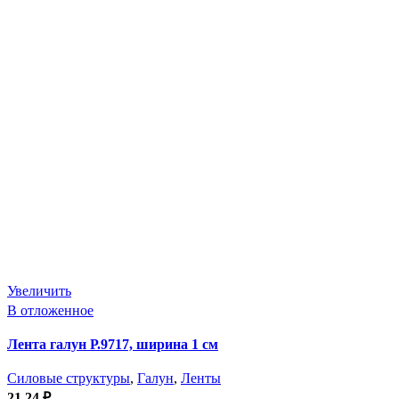
Увеличить
В отложенное
Лента галун Р.9717, ширина 1 см
Силовые структуры
,
Галун
,
Ленты
21,24
₽