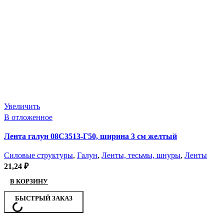
Увеличить
В отложенное
Лента галун 08С3513-Г50, ширина 3 см желтый
Силовые структуры
,
Галун
,
Ленты, тесьмы, шнуры
,
Ленты
21,24
₽
В КОРЗИНУ
БЫСТРЫЙ ЗАКАЗ