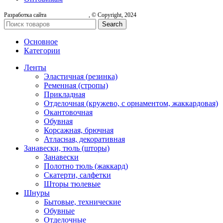
Разработка сайта
, © Copyright, 2024
Search
Основное
Категории
Ленты
Эластичная (резинка)
Ременная (стропы)
Прикладная
Отделочная (кружево, с орнаментом, жаккардовая)
Окантовочная
Обувная
Корсажная, брючная
Атласная, декоративная
Занавески, тюль (шторы)
Занавески
Полотно тюль (жаккард)
Скатерти, салфетки
Шторы тюлевые
Шнуры
Бытовые, технические
Обувные
Отделочные