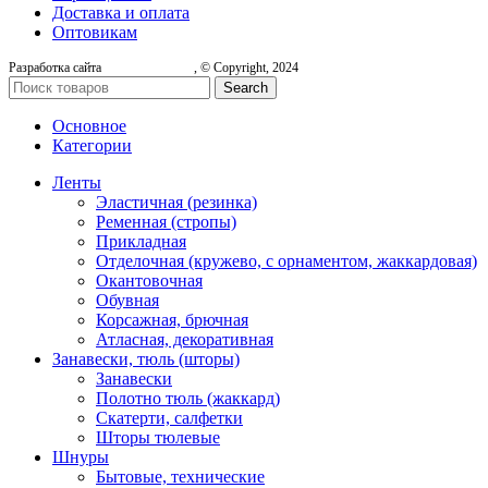
Доставка и оплата
Оптовикам
Разработка сайта
, © Copyright, 2024
Search
Основное
Категории
Ленты
Эластичная (резинка)
Ременная (стропы)
Прикладная
Отделочная (кружево, с орнаментом, жаккардовая)
Окантовочная
Обувная
Корсажная, брючная
Атласная, декоративная
Занавески, тюль (шторы)
Занавески
Полотно тюль (жаккард)
Скатерти, салфетки
Шторы тюлевые
Шнуры
Бытовые, технические