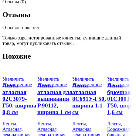
Отзывы (0)
Отзывы
Отзывов пока нет.
Только зарегистрированные клиенты, купившие данный
товар, могут публиковать отзывы.
Похожие
Увеличить
Увеличить
Увеличить
Увеличить
В отложенное
В отложенное
В отложенное
В отложенно
Лента
Лента
Лента
Лента
атласная
атласная для
атласная
брючная
02С3079-
вышивания
8С691У-Г50,
01С3003-
Г50, ширина
Р.90112,
ширина 1,1
Г50, шири
0,8 см
ширина 1 см
см
1,6 см
Ленты
,
Ленты
,
Ленты
,
Ленты
,
Атласная,
Атласная,
Атласная,
Корсажная,
декоративная
декоративная
декоративная
брючная