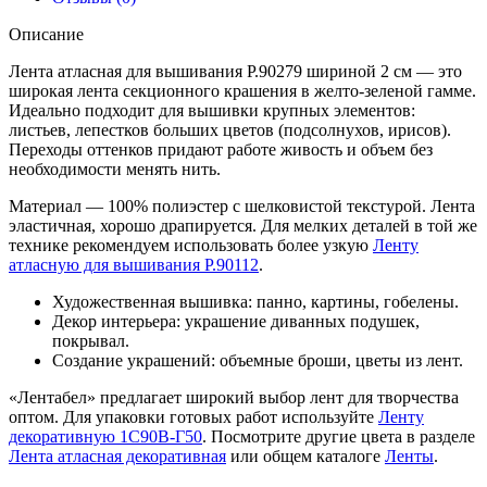
Описание
Лента атласная для вышивания Р.90279 шириной 2 см — это
широкая лента секционного крашения в желто-зеленой гамме.
Идеально подходит для вышивки крупных элементов:
листьев, лепестков больших цветов (подсолнухов, ирисов).
Переходы оттенков придают работе живость и объем без
необходимости менять нить.
Материал — 100% полиэстер с шелковистой текстурой. Лента
эластичная, хорошо драпируется. Для мелких деталей в той же
технике рекомендуем использовать более узкую
Ленту
атласную для вышивания Р.90112
.
Художественная вышивка: панно, картины, гобелены.
Декор интерьера: украшение диванных подушек,
покрывал.
Создание украшений: объемные броши, цветы из лент.
«Лентабел» предлагает широкий выбор лент для творчества
оптом. Для упаковки готовых работ используйте
Ленту
декоративную 1С90В-Г50
. Посмотрите другие цвета в разделе
Лента атласная декоративная
или общем каталоге
Ленты
.