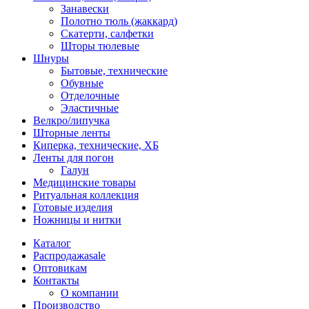
Занавески
Полотно тюль (жаккард)
Скатерти, салфетки
Шторы тюлевые
Шнуры
Бытовые, технические
Обувные
Отделочные
Эластичные
Велкро/липучка
Шторные ленты
Киперка, технические, ХБ
Ленты для погон
Галун
Медицинские товары
Ритуальная коллекция
Готовые изделия
Ножницы и нитки
Каталог
Распродажа
sale
Оптовикам
Контакты
О компании
Производство