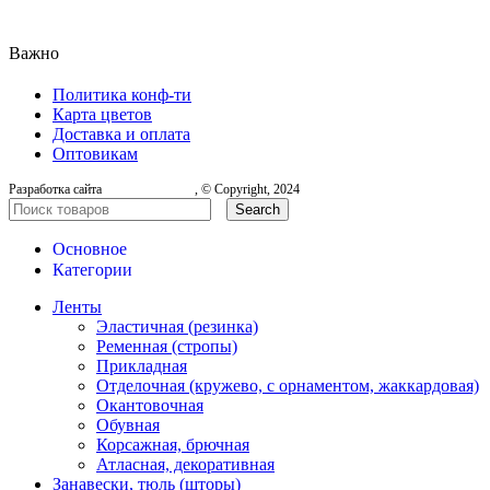
Важно
Политика конф-ти
Карта цветов
Доставка и оплата
Оптовикам
Разработка сайта
, © Copyright, 2024
Search
Основное
Категории
Ленты
Эластичная (резинка)
Ременная (стропы)
Прикладная
Отделочная (кружево, с орнаментом, жаккардовая)
Окантовочная
Обувная
Корсажная, брючная
Атласная, декоративная
Занавески, тюль (шторы)