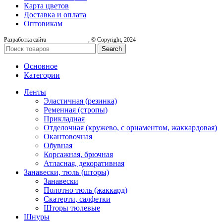
Карта цветов
Доставка и оплата
Оптовикам
Разработка сайта
, © Copyright, 2024
Search
Основное
Категории
Ленты
Эластичная (резинка)
Ременная (стропы)
Прикладная
Отделочная (кружево, с орнаментом, жаккардовая)
Окантовочная
Обувная
Корсажная, брючная
Атласная, декоративная
Занавески, тюль (шторы)
Занавески
Полотно тюль (жаккард)
Скатерти, салфетки
Шторы тюлевые
Шнуры