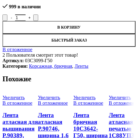
999 в наличии
Количество товара Лента брючная 03С3099-Г50, ширина 2,4 см
В КОРЗИНУ
БЫСТРЫЙ ЗАКАЗ
В отложенное
2
Пользователя смотрит этот товар!
Артикул:
03С3099-Г50
Категории:
Корсажная, брючная
,
Ленты
Похожие
Увеличить
Увеличить
Увеличить
Увеличить
В отложенное
В отложенное
В отложенное
В отложенно
Лента
Лента
Лента
Лента
атласная для
атласная
брючная
атласная с
вышивания
Р.90746,
10С3642-
печатью
Р.90389,
ширина 1,6
Г50, ширина
1С88УП3-