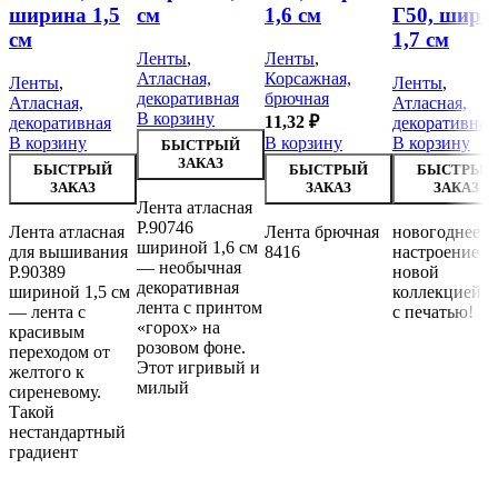
ширина 1,5
см
1,6 см
Г50, шири
см
1,7 см
Ленты
,
Ленты
,
Атласная,
Корсажная,
Ленты
,
Ленты
,
декоративная
брючная
Атласная,
Атласная,
В корзину
11,32
₽
декоративная
декоративная
В корзину
В корзину
В корзину
БЫСТРЫЙ
ЗАКАЗ
БЫСТРЫЙ
БЫСТРЫЙ
БЫСТРЫЙ
ЗАКАЗ
ЗАКАЗ
ЗАКАЗ
Лента атласная
Р.90746
Лента атласная
Лента брючная
новогоднее
шириной 1,6 см
для вышивания
8416
настроение с
— необычная
Р.90389
новой
декоративная
шириной 1,5 см
коллекцией л
лента с принтом
— лента с
с печатью!
«горох» на
красивым
розовом фоне.
переходом от
Этот игривый и
желтого к
милый
сиреневому.
Такой
нестандартный
градиент