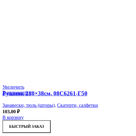
Увеличить
В отложенное
Рушник 210×38см, 08С6261-Г50
Занавески, тюль (шторы)
,
Скатерти, салфетки
103,00
₽
В корзину
БЫСТРЫЙ ЗАКАЗ