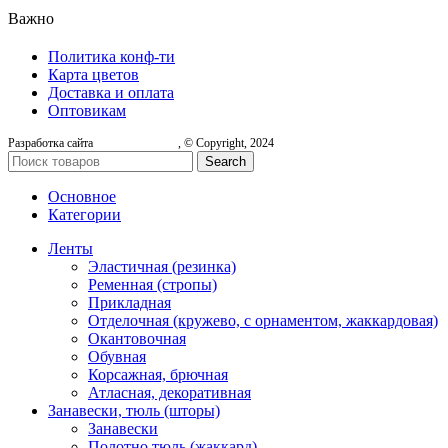
Важно
Политика конф-ти
Карта цветов
Доставка и оплата
Оптовикам
Разработка сайта
, © Copyright, 2024
Search
Основное
Категории
Ленты
Эластичная (резинка)
Ременная (стропы)
Прикладная
Отделочная (кружево, с орнаментом, жаккардовая)
Окантовочная
Обувная
Корсажная, брючная
Атласная, декоративная
Занавески, тюль (шторы)
Занавески
Полотно тюль (жаккард)