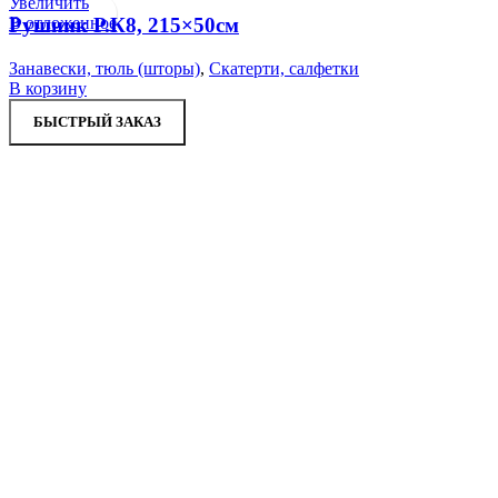
Увеличить
В отложенное
Рушник Р.К8, 215×50см
Занавески, тюль (шторы)
,
Скатерти, салфетки
В корзину
БЫСТРЫЙ ЗАКАЗ