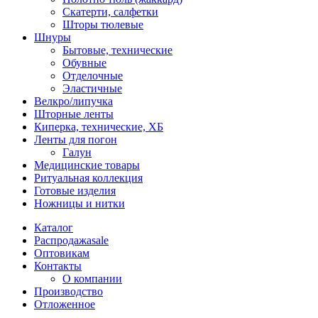
Скатерти, салфетки
Шторы тюлевые
Шнуры
Бытовые, технические
Обувные
Отделочные
Эластичные
Велкро/липучка
Шторные ленты
Киперка, технические, ХБ
Ленты для погон
Галун
Медицинские товары
Ритуальная коллекция
Готовые изделия
Ножницы и нитки
Каталог
Распродажа
sale
Оптовикам
Контакты
О компании
Производство
Отложенное