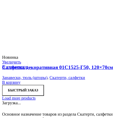
Новинка
Увеличить
В отложенное
Салфетка декоративная 01С1525-Г50, 120×70см
Занавески, тюль (шторы)
,
Скатерти, салфетки
В корзину
БЫСТРЫЙ ЗАКАЗ
Load more products
Загрузка...
Основное назначение товаров из раздела Скатерти, салфетки