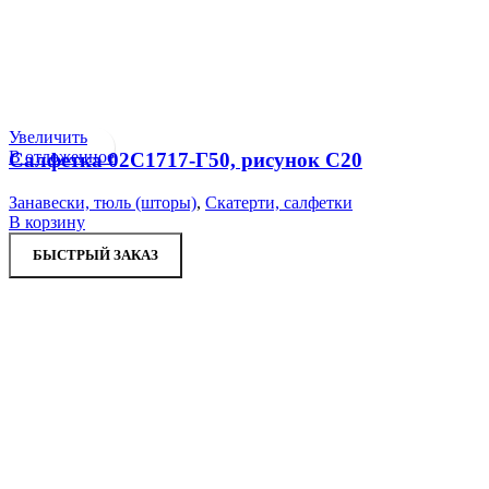
Увеличить
В отложенное
Салфетка 02С1717-Г50, рисунок С20
Занавески, тюль (шторы)
,
Скатерти, салфетки
В корзину
БЫСТРЫЙ ЗАКАЗ