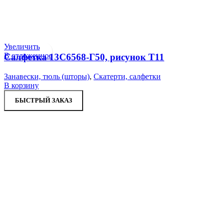
Увеличить
В отложенное
Салфетка 13С6568-Г50, рисунок Т11
Занавески, тюль (шторы)
,
Скатерти, салфетки
В корзину
БЫСТРЫЙ ЗАКАЗ