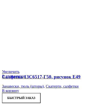
Увеличить
В отложенное
Салфетка 13С6517-Г50, рисунок Е49
Занавески, тюль (шторы)
,
Скатерти, салфетки
В корзину
БЫСТРЫЙ ЗАКАЗ