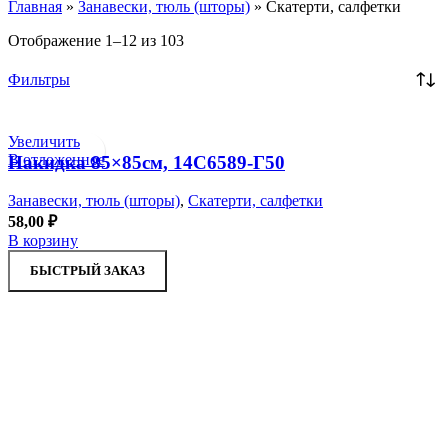
Главная
»
Занавески, тюль (шторы)
»
Скатерти, салфетки
Отображение 1–12 из 103
Фильтры
Увеличить
В отложенное
Накидка 85×85см, 14С6589-Г50
Занавески, тюль (шторы)
,
Скатерти, салфетки
58,00
₽
В корзину
БЫСТРЫЙ ЗАКАЗ