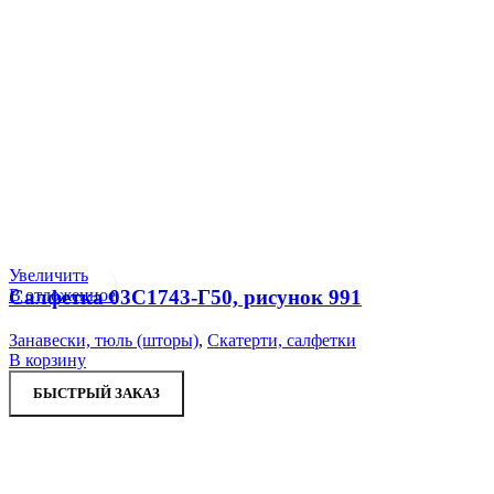
Увеличить
В отложенное
Салфетка 03С1743-Г50, рисунок 991
Занавески, тюль (шторы)
,
Скатерти, салфетки
В корзину
БЫСТРЫЙ ЗАКАЗ