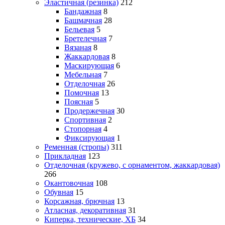
Эластичная (резинка)
212
Бандажная
8
Башмачная
28
Бельевая
5
Бретелечная
7
Вязаная
8
Жаккардовая
8
Маскирующая
6
Мебельная
7
Отделочная
26
Помочная
13
Поясная
5
Продержечная
30
Спортивная
2
Стопорная
4
Фиксирующая
1
Ременная (стропы)
311
Прикладная
123
Отделочная (кружево, с орнаментом, жаккардовая)
266
Окантовочная
108
Обувная
15
Корсажная, брючная
13
Атласная, декоративная
31
Киперка, технические, ХБ
34