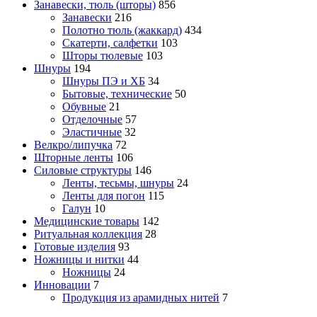
Занавески, тюль (шторы)
856
Занавески
216
Полотно тюль (жаккард)
434
Скатерти, салфетки
103
Шторы тюлевые
103
Шнуры
194
Шнуры ПЭ и ХБ
34
Бытовые, технические
50
Обувные
21
Отделочные
57
Эластичные
32
Велкро/липучка
72
Шторные ленты
106
Силовые структуры
146
Ленты, тесьмы, шнуры
24
Ленты для погон
115
Галун
10
Медицинские товары
142
Ритуальная коллекция
28
Готовые изделия
93
Ножницы и нитки
44
Ножницы
24
Инновации
7
Продукция из арамидных нитей
7