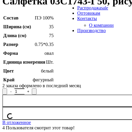
Салфетка 03С1743-Г50, рис
Продукция из арамидных 
Распродажа
sale
Оптовикам
Состав
ПЭ 100%
Контакты
О компании
Ширина (см)
35
Производство
Длина (см)
75
Размер
0.75*0.35
Форма
овал
Единица измерения
Шт.
Цвет
белый
Край
фигурный
2
заказа оформлено в последний месяц
Количество товара Салфетка 03С1743-Г50, рисунок 991
В отложенное
4
Пользователя смотрит этот товар!