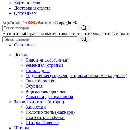
Карта цветов
Доставка и оплата
Оптовикам
Разработка сайта
, © Copyright, 2024
Начните набирать название товара или артикула, который вы х
Основное
Ленты
Эластичная (резинка)
Ременная (стропы)
Прикладная
Отделочная (кружево, с орнаментом, жаккардовая)
Окантовочная
Обувная
Корсажная, брючная
Атласная, декоративная
Занавески, тюль (шторы)
Занавески
Полотно тюль (жаккард)
Скатерти, салфетки
Шторы тюлевые
Шнуры