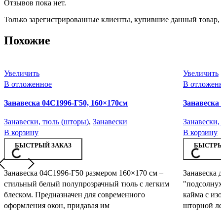
Отзывов пока нет.
Только зарегистрированные клиенты, купившие данный товар,
Похожие
Увеличить
Увеличить
В отложенное
В отложен
Занавеска 04С1996-Г50, 160×170см
Занавеска
Занавески, тюль (шторы)
,
Занавески
Занавески,
В корзину
В корзину
БЫСТРЫЙ ЗАКАЗ
БЫСТРЫ
Занавеска 04С1996-Г50 размером 160×170 см –
Занавеска 
стильный белый полупрозрачный тюль с легким
"подсолнух
блеском. Предназначен для современного
кайма с из
оформления окон, придавая им
шторной ле