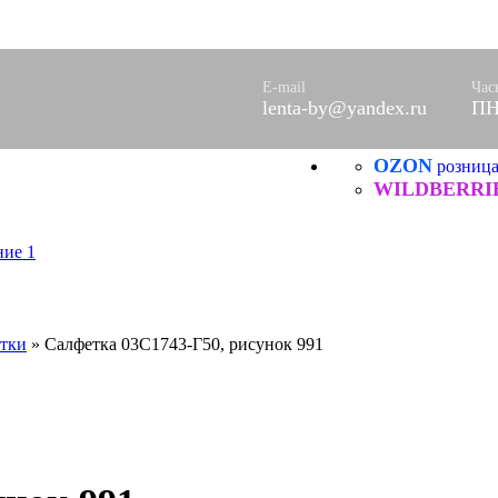
оры)
вое
фетки
E-mail
Час
lenta-by@yandex.ru
ПН
ые
OZON
розниц
ХБ
ические
WILDBERRI
етки
»
Салфетка 03С1743-Г50, рисунок 991