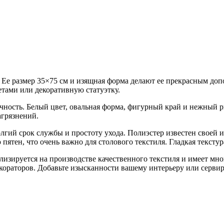
Ее размер 35×75 см и изящная форма делают ее прекрасным допо
етами или декоративную статуэтку.
чность. Белый цвет, овальная форма, фигурный край и нежный 
агрязнений.
лгий срок службы и простоту ухода. Полиэстер известен своей и
пятен, что очень важно для столового текстиля. Гладкая текстур
ализируется на производстве качественного текстиля и имеет м
декораторов. Добавьте изысканности вашему интерьеру или серви