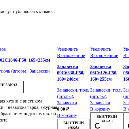
 могут публиковать отзывы.
ное
Увеличить
Увеличить
Ув
В отложенное
В отложенное
В 
 02С1646-Г50, 165×235см
Занавеска
Занавеска
За
 тюль (шторы)
,
Занавески
09С6338-Г50,
06С6126-Г50,
06
160×240см
160×255см
16
Й ЗАКАЗ
Занавески, тюль
Занавески, тюль
За
(шторы)
,
(шторы)
,
(ш
для кухни с рисунком
Занавески
Занавески
За
и". невысокая арка, ажурная
0,00
₽
В корзину
В 
ображением подсолнухов. на
В корзину
БЫСТРЫЙ
нте.
ЗАКАЗ
БЫСТРЫЙ
ЗАКАЗ