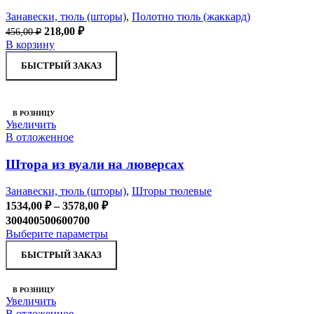
Занавески, тюль (шторы)
,
Полотно тюль (жаккард)
Первоначальная
Текущая
218,00
₽
456,00
₽
цена
цена:
В корзину
составляла
218,00 ₽.
БЫСТРЫЙ ЗАКАЗ
456,00 ₽.
В РОЗНИЦУ
Увеличить
В отложенное
Штора из вуали на люверсах
Занавески, тюль (шторы)
,
Шторы тюлевые
Диапазон
1534,00
₽
–
3578,00
₽
цен:
300
400
500
600
700
1534,00 ₽
Этот
Выберите параметры
–
товар
БЫСТРЫЙ ЗАКАЗ
имеет
3578,00 ₽
несколько
вариаций.
В РОЗНИЦУ
Опции
Увеличить
можно
В отложенное