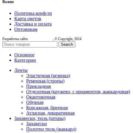
Важно
Политика конф-ти
Карта цветов
Доставка и оплата
Оптовикам
Разработка сайта
, © Copyright, 2024
Search
Основное
Категории
Ленты
Эластичная (резинка)
Ременная (стропы)
Прикладная
Отделочная (кружево, с орнаментом, жаккардовая)
Окантовочная
Обувная
Корсажная, брючная
Атласная, декоративная
Занавески, тюль (шторы)
Занавески
Полотно тюль (жаккард)