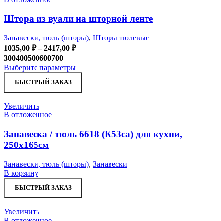
выбрать
на
Штора из вуали на шторной ленте
странице
товара.
Занавески, тюль (шторы)
,
Шторы тюлевые
Диапазон
1035,00
₽
–
2417,00
₽
цен:
300
400
500
600
700
1035,00 ₽
Этот
Выберите параметры
–
товар
БЫСТРЫЙ ЗАКАЗ
имеет
2417,00 ₽
несколько
вариаций.
Увеличить
Опции
В отложенное
можно
выбрать
Занавеска / тюль 6618 (К53cа) для кухни,
на
250х165см
странице
товара.
Занавески, тюль (шторы)
,
Занавески
В корзину
БЫСТРЫЙ ЗАКАЗ
Увеличить
В отложенное