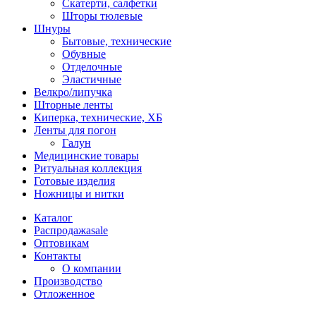
Скатерти, салфетки
Шторы тюлевые
Шнуры
Бытовые, технические
Обувные
Отделочные
Эластичные
Велкро/липучка
Шторные ленты
Киперка, технические, ХБ
Ленты для погон
Галун
Медицинские товары
Ритуальная коллекция
Готовые изделия
Ножницы и нитки
Каталог
Распродажа
sale
Оптовикам
Контакты
О компании
Производство
Отложенное