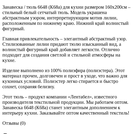
Занавеска / тюль 6648 (К68а) для кухни размером 160х200см –
стильный белый сетчатый тюль. Модель украшена
абстрактным узором, интерпретирующим мотив лилии,
расположенным по нижнему краю. Нижний край волнистый
фигурный.
Главная привлекательность – элегантный абстрактный узор.
Стилизованные лилии придают тюлю изысканный вид, а
волнистый фигурный край добавляет легкости. Отлично
подходит для создания светлой и стильной атмосферы на
кухне.
Изделие выполнено из 100% полиэфира (полиэстера). Этот
материал прочен, долговечен и прост в уходе, что важно для
кухонных условий. Полиэстер легко стирается и быстро
сохнет, сохраняя белизну.
Этот тюль – продукт компании «Лентабел», известного
производителя текстильной продукции. Мы работаем оптом.
Занавеска 6648 (К68а) станет элегантным дополнением к
интерьеру кухни. Заказывайте оптом качественный текстиль!
Отзывы (0)