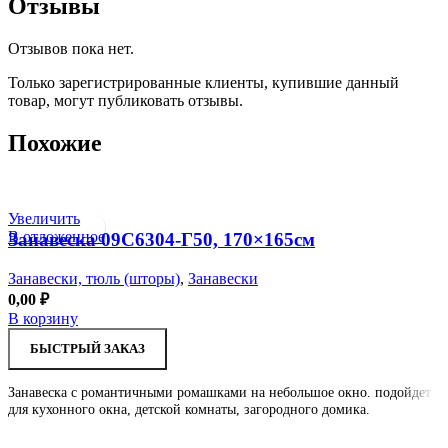
Отзывы
Отзывов пока нет.
Только зарегистрированные клиенты, купившие данный
товар, могут публиковать отзывы.
Похожие
Увеличить
В отложенное
Занавеска 09С6304-Г50, 170×165см
Занавески, тюль (шторы)
,
Занавески
0,00
₽
В корзину
БЫСТРЫЙ ЗАКАЗ
Занавеска с романтичными ромашками на небольшое окно. подойдет
для кухонного окна, детской комнаты, загородного домика.