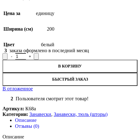
Цена за
единицу
Ширина (см)
200
Цвет
белый
3
заказа оформлено в последний месяц
Количество товара Занавеска / тюль 6648 (К68а) для кухни, 16
В КОРЗИНУ
БЫСТРЫЙ ЗАКАЗ
В отложенное
SALE
2
Пользователя смотрит этот товар!
Артикул:
К68а
Категории:
Занавески
,
Занавески, тюль (шторы)
Описание
Отзывы (0)
Описание