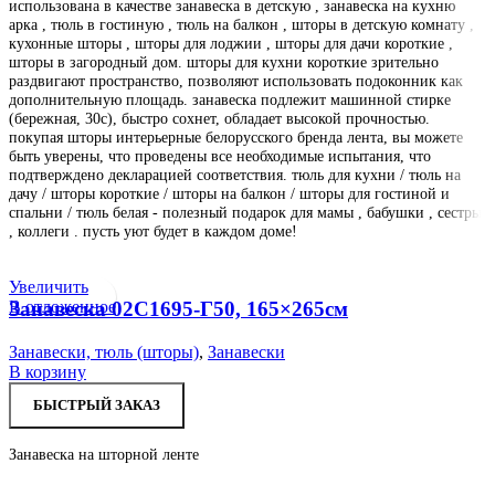
использована в качестве занавеска в детскую , занавеска на кухню
арка , тюль в гостиную , тюль на балкон , шторы в детскую комнату ,
кухонные шторы , шторы для лоджии , шторы для дачи короткие ,
шторы в загородный дом. шторы для кухни короткие зрительно
раздвигают пространство, позволяют использовать подоконник как
дополнительную площадь. занавеска подлежит машинной стирке
(бережная, 30с), быстро сохнет, обладает высокой прочностью.
покупая шторы интерьерные белорусского бренда лента, вы можете
быть уверены, что проведены все необходимые испытания, что
подтверждено декларацией соответствия. тюль для кухни / тюль на
дачу / шторы короткие / шторы на балкон / шторы для гостиной и
спальни / тюль белая - полезный подарок для мамы , бабушки , сестры
, коллеги . пусть уют будет в каждом доме!
Увеличить
В отложенное
Занавеска 02С1695-Г50, 165×265см
Занавески, тюль (шторы)
,
Занавески
В корзину
БЫСТРЫЙ ЗАКАЗ
Занавеска на шторной ленте