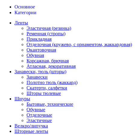
Основное
Категории
Ленты
Эластичная (резинка)
Ременная (стропы)
Прикладная
Отделочная (кружево, с орнаментом, жаккардовая)
Окантовочная
Обувная
Корсажная, брючная
Атласная, декоративная
Занавески, тюль (шторы)
Занавески
Полотно тюль (жаккард)
Скатерти, салфетки
Шторы тюлевые
Шнуры
Бытовые, технические
Обувные
Отделочные
Эластичные
Велкро/липучка
Шторные ленты