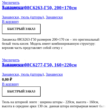
Увеличить
В отложенное
Занавеска 08С6263-Г50, 200×170см
Занавески, тюль (шторы)
,
Занавески
В корзину
БЫСТРЫЙ ЗАКАЗ
Занавеска 08С6263-Г50 размером 200×170 см – это оригинальный
белый тюль-кисея. Модель имеет комбинированную структуру:
верхняя часть представляет собой сетку с
Увеличить
В отложенное
Занавеска 08С6277-Г50, 160×220см
Занавески, тюль (шторы)
,
Занавески
0,00
₽
В корзину
БЫСТРЫЙ ЗАКАЗ
Тюль на шторной ленте : ширина шторы - 220см, высота - 160см,
высота в середине арки 130 см. данная штора интерьерная может быть