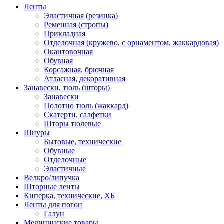
Ленты
Эластичная (резинка)
Ременная (стропы)
Прикладная
Отделочная (кружево, с орнаментом, жаккардовая)
Окантовочная
Обувная
Корсажная, брючная
Атласная, декоративная
Занавески, тюль (шторы)
Занавески
Полотно тюль (жаккард)
Скатерти, салфетки
Шторы тюлевые
Шнуры
Бытовые, технические
Обувные
Отделочные
Эластичные
Велкро/липучка
Шторные ленты
Киперка, технические, ХБ
Ленты для погон
Галун
Медицинские товары