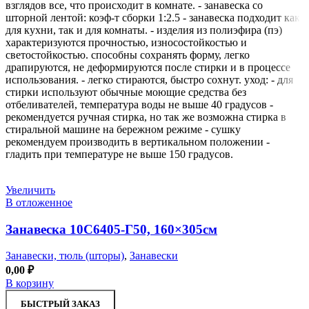
взглядов все, что происходит в комнате. - занавеска со
шторной лентой: коэф-т сборки 1:2.5 - занавеска подходит как
для кухни, так и для комнаты. - изделия из полиэфира (пэ)
характеризуются прочностью, износостойкостью и
светостойкостью. способны сохранять форму, легко
драпируются, не деформируются после стирки и в процессе
использования. - легко стираются, быстро сохнут. уход: - для
стирки используют обычные моющие средства без
отбеливателей, температура воды не выше 40 градусов -
рекомендуется ручная стирка, но так же возможна стирка в
стиральной машине на бережном режиме - сушку
рекомендуем производить в вертикальном положении -
гладить при температуре не выше 150 градусов.
Увеличить
В отложенное
Занавеска 10С6405-Г50, 160×305см
Занавески, тюль (шторы)
,
Занавески
0,00
₽
В корзину
БЫСТРЫЙ ЗАКАЗ