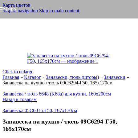
Карта цветов
Меню
Skip to navigation
Skip to main content
Click to enlarge
Главная
»
Каталог
»
Занавески, тюль (шторы)
»
Занавески
»
Занавеска на кухню / тюль 09С6294-Г50, 165х170см
Занавеска / тюль 6648 (К68а) для кухни, 160х200см
Назад к товарам
Занавеска 05С6015-Г50, 167х170см
Занавеска на кухню / тюль 09С6294-Г50,
165х170см