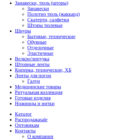
Занавески, тюль (шторы)
Занавески
Полотно тюль (жаккард)
Скатерти, салфетки
Шторы тюлевые
Шнуры
Бытовые, технические
Обувные
Отделочные
Эластичные
Велкро/липучка
Шторные ленты
Киперка, технические, ХБ
Ленты для погон
Галун
Медицинские товары
Ритуальная коллекция
Готовые изделия
Ножницы и нитки
Каталог
Распродажа
sale
Оптовикам
Контакты
О компании