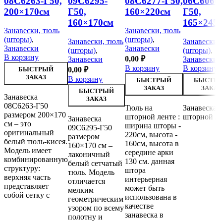
08С6263-Г50,
09С6295-
08С6277-Г50,
06С6066
200×170см
Г50,
160×220см
Г50,
160×170см
165×245
Занавески, тюль
Занавески, тюль
(шторы)
,
(шторы)
,
Занавески, тюль
Занавески,
Занавески
Занавески
(шторы)
,
(шторы)
,
В корзину
0,00
₽
Занавески
Занавески
В корзину
В корзину
БЫСТРЫЙ
0,00
₽
ЗАКАЗ
В корзину
БЫСТРЫЙ
БЫСТР
ЗАКАЗ
ЗАКАЗ
БЫСТРЫЙ
Занавеска
ЗАКАЗ
08С6263-Г50
Тюль на
Занавеска 
размером 200×170
шторной ленте :
шторной л
Занавеска
см – это
ширина шторы -
09С6295-Г50
оригинальный
220см, высота -
размером
белый тюль-кисея.
160см, высота в
160×170 см –
Модель имеет
середине арки
лаконичный
комбинированную
130 см. данная
белый сетчатый
структуру:
штора
тюль. Модель
верхняя часть
интерьерная
отличается
представляет
может быть
мелким
собой сетку с
использована в
геометрическим
качестве
узором по всему
занавеска в
полотну и