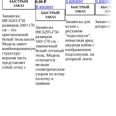
В корзину
В корзину
БЫСТРЫЙ
0,00
₽
ЗАКАЗ
В корзину
БЫСТРЫЙ
БЫСТР
ЗАКАЗ
ЗАКАЗ
БЫСТРЫЙ
Занавеска
ЗАКАЗ
08С6263-Г50
Занавеска для
Занавеска н
размером 200×170
кухни с
шторной ле
Занавеска
см – это
рисунком
09С6295-Г50
оригинальный
"подсолнухи".
размером
белый тюль-кисея.
невысокая арка,
160×170 см –
Модель имеет
ажурная кайма с
лаконичный
комбинированную
изображением
белый сетчатый
структуру:
подсолнухов. на
тюль. Модель
верхняя часть
шторной ленте.
отличается
представляет
мелким
собой сетку с
геометрическим
узором по всему
полотну и
прямым