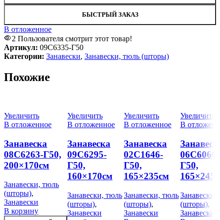
БЫСТРЫЙ ЗАКАЗ
В отложенное
2
Пользователя смотрит этот товар!
Артикул:
09С6335-Г50
Категории:
Занавески
,
Занавески, тюль (шторы)
Похожие
Увеличить
Увеличить
Увеличить
Увеличить
В отложенное
В отложенное
В отложенное
В отложенн
Занавеска
Занавеска
Занавеска
Занавеск
08С6263-Г50,
09С6295-
02С1646-
06С6066-
200×170см
Г50,
Г50,
Г50,
160×170см
165×235см
165×245
Занавески, тюль
(шторы)
,
Занавески, тюль
Занавески, тюль
Занавески,
Занавески
(шторы)
,
(шторы)
,
(шторы)
,
В корзину
Занавески
Занавески
Занавески