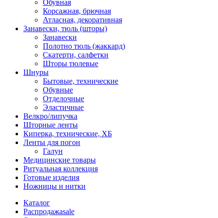
Обувная
Корсажная, брючная
Атласная, декоративная
Занавески, тюль (шторы)
Занавески
Полотно тюль (жаккард)
Скатерти, салфетки
Шторы тюлевые
Шнуры
Бытовые, технические
Обувные
Отделочные
Эластичные
Велкро/липучка
Шторные ленты
Киперка, технические, ХБ
Ленты для погон
Галун
Медицинские товары
Ритуальная коллекция
Готовые изделия
Ножницы и нитки
Каталог
Распродажа
sale