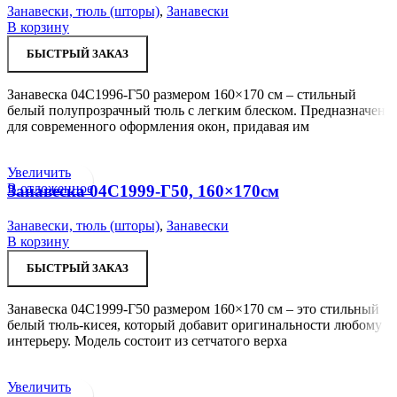
Занавески, тюль (шторы)
,
Занавески
В корзину
БЫСТРЫЙ ЗАКАЗ
Занавеска 04С1996-Г50 размером 160×170 см – стильный
белый полупрозрачный тюль с легким блеском. Предназначен
для современного оформления окон, придавая им
Увеличить
В отложенное
Занавеска 04С1999-Г50, 160×170см
Занавески, тюль (шторы)
,
Занавески
В корзину
БЫСТРЫЙ ЗАКАЗ
Занавеска 04С1999-Г50 размером 160×170 см – это стильный
белый тюль-кисея, который добавит оригинальности любому
интерьеру. Модель состоит из сетчатого верха
Увеличить