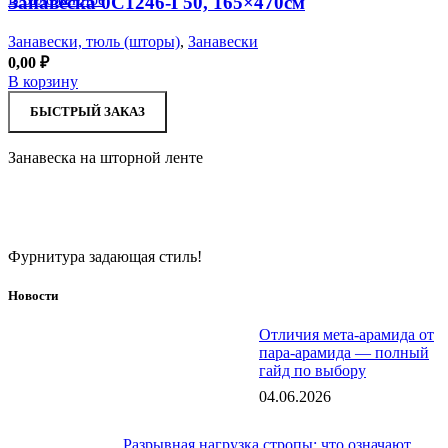
Занавеска 0С1246-Г50, 165×470см
Занавески, тюль (шторы)
,
Занавески
0,00
₽
В корзину
БЫСТРЫЙ ЗАКАЗ
Занавеска на шторной ленте
Фурнитура задающая стиль!
Новости
Отличия мета-арамида от
пара-арамида — полный
гайд по выбору
04.06.2026
Разрывная нагрузка стропы: что означают