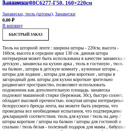
В отложенное
Занавеска 08С6277-Г50, 160×220см
Занавески, тюль (шторы)
,
Занавески
0,00
₽
В корзину
БЫСТРЫЙ ЗАКАЗ
Тюль на шторной ленте : ширина шторы - 220см, высота -
160см, высота в середине арки 130 см. данная штора
интерьерная может быть использована в качестве занавеска в
детскую , занавеска на кухню арка , тюль в гостиную , тюль
на балкон , шторы в детскую комнату , кухонные шторы ,
шторы для лоджии , шторы для дачи короткие , шторы в
загородный дом. шторы для кухни короткие зрительно
раздвигают пространство, позволяют использовать
подоконник как дополнительную площадь. занавеска
подлежит машинной стирке (бережная, 30с), быстро сохнет,
обладает высокой прочностью. покупая шторы интерьерные
белорусского бренда лента, вы можете быть уверены, что
проведены все необходимые испытания, что подтверждено
декларацией соответствия. тюль для кухни / тюль на дачу /
шторы короткие / шторы на балкон / шторы для гостиной и
спальни / тюль белая - полезный подарок для мамы , бабушки ,