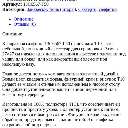
Артикул:
13С6567-Г50
Категории:
Занавески, тюль (шторы)
,
Скатерти, салфетки
Описание
Отзывы (0)
Описание
Квадратная салфетка 13С6567-Г50 с рисунком Т10 – это
небольшой, но изящный аксессуар для сервировки. Размер
27×27 см идеален для использования в качестве подставки под
чашку или бокал, или как декоративный элемент под
небольшую вазу.
Главное достоинство – компактность и элегантный дизайн.
Белый цвет, квадратная форма, фигурный край и рисунок Т10
делают ее милым и стильным дополнением к любому столу.
Она добавит утонченности вашей чайной церемонии или
кофейному перерыву.
Изготовлена из 100% полиэстера (ПЭ), что обеспечивает ей
прочность и простоту ухода. Полиэстер устойчив к пятнам,
легко стирается и быстро сохнет. Фигурный край аккуратно
обработан, предотвращая осыпание нитей. Эта салфетка
сохранит свой вид надолго.