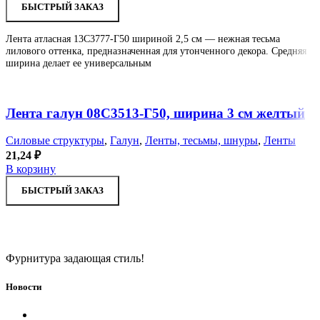
БЫСТРЫЙ ЗАКАЗ
Лента атласная 13С3777-Г50 шириной 2,5 см — нежная тесьма
лилового оттенка, предназначенная для утонченного декора. Средняя
ширина делает ее универсальным
Увеличить
В отложенное
Лента галун 08С3513-Г50, ширина 3 см желтый
Силовые структуры
,
Галун
,
Ленты, тесьмы, шнуры
,
Ленты
21,24
₽
В корзину
БЫСТРЫЙ ЗАКАЗ
Фурнитура задающая стиль!
Новости