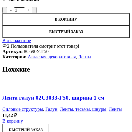
Количество товара Лента атласная 8С690У-Г50, ширина 0,3 см
В КОРЗИНУ
БЫСТРЫЙ ЗАКАЗ
В отложенное
2
Пользователя смотрит этот товар!
Артикул:
8С690У-Г50
Категории:
Атласная, декоративная
,
Ленты
Похожие
Увеличить
В отложенное
Лента галун 02С3033-Г50, ширина 1 см
Силовые структуры
,
Галун
,
Ленты, тесьмы, шнуры
,
Ленты
11,42
₽
В корзину
БЫСТРЫЙ ЗАКАЗ