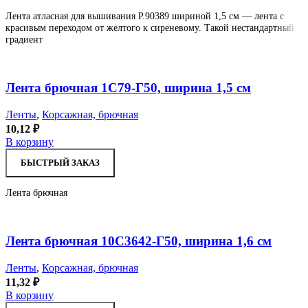
Лента атласная для вышивания Р.90389 шириной 1,5 см — лента с
красивым переходом от желтого к сиреневому. Такой нестандартный
градиент
Увеличить
В отложенное
Лента брючная 1С79-Г50, ширина 1,5 см
Ленты
,
Корсажная, брючная
10,12
₽
В корзину
БЫСТРЫЙ ЗАКАЗ
Лента брючная
Увеличить
В отложенное
Лента брючная 10С3642-Г50, ширина 1,6 см
Ленты
,
Корсажная, брючная
11,32
₽
В корзину