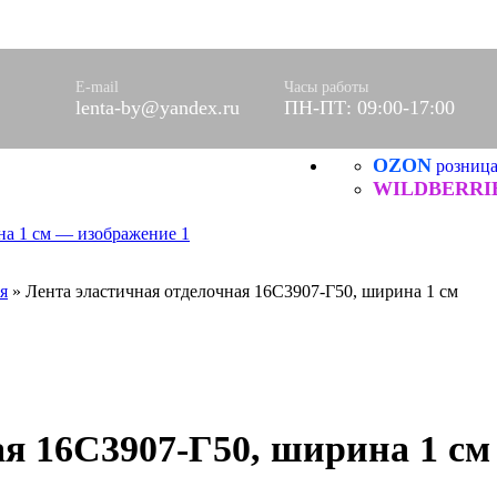
оры)
вое
фетки
E-mail
Часы работы
lenta-by@yandex.ru
ПН-ПТ: 09:00-17:00
ые
OZON
розниц
ХБ
ические
WILDBERRI
я
»
Лента эластичная отделочная 16С3907-Г50, ширина 1 см
ая 16С3907-Г50, ширина 1 см