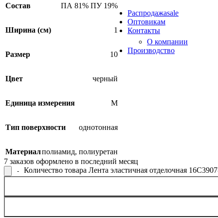
Продукция из арамидных 
Состав
ПА 81% ПУ 19%
Распродажа
sale
Оптовикам
Ширина (см)
1
Контакты
О компании
Производство
Размер
10
Цвет
черный
Единица измерения
М
Тип поверхности
однотонная
Материал
полиамид
,
полиуретан
7
заказов оформлено в последний месяц
Количество товара Лента эластичная отделочная 16С3907