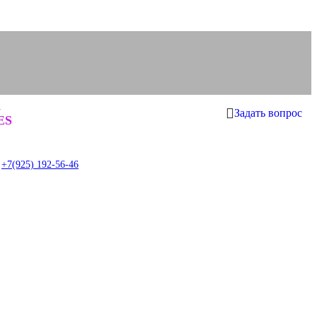
а
Задать вопрос
0
ES
item
+7(925) 192-56-46