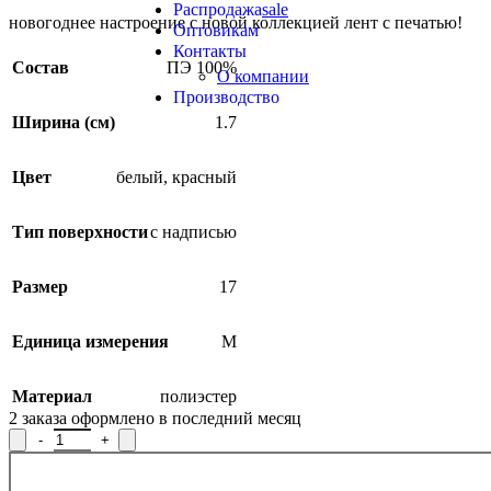
Распродажа
sale
новогоднее настроение с новой коллекцией лент с печатью!
Оптовикам
Контакты
Состав
ПЭ 100%
О компании
Производство
Ширина (см)
1.7
Цвет
белый
,
красный
Тип поверхности
с надписью
Размер
17
Единица измерения
М
Материал
полиэстер
2
заказа оформлено в последний месяц
Количество товара Лента атласная с печатью 1С88УП3-Г50, ши