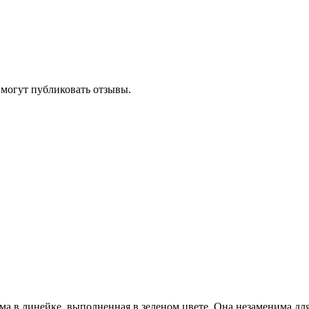
 могут публиковать отзывы.
ма в линейке, выполненная в зеленом цвете. Она незаменима для