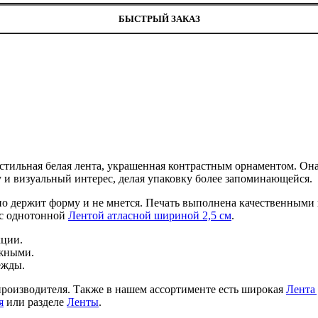
БЫСТРЫЙ ЗАКАЗ
стильная белая лента, украшенная контрастным орнаментом. Она
у и визуальный интерес, делая упаковку более запоминающейся.
о держит форму и не мнется. Печать выполнена качественными 
 с однотонной
Лентой атласной шириной 2,5 см
.
кции.
ожными.
ежды.
 производителя. Также в нашем ассортименте есть широкая
Лента
я
или разделе
Ленты
.