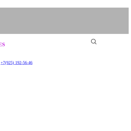
Задать вопрос
0
ES
item
+7(925) 192-56-46