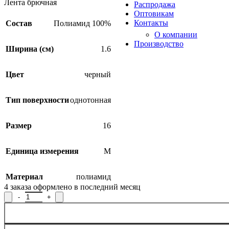
Лента брючная
Распродажа
Оптовикам
Контакты
Состав
Полиамид 100%
О компании
Производство
Ширина (см)
1.6
Цвет
черный
Тип поверхности
однотонная
SALE
Размер
16
Единица измерения
М
Материал
полиамид
4
заказа оформлено в последний месяц
Количество товара Лента брючная 01С3003-Г50, ширина 1,6 см