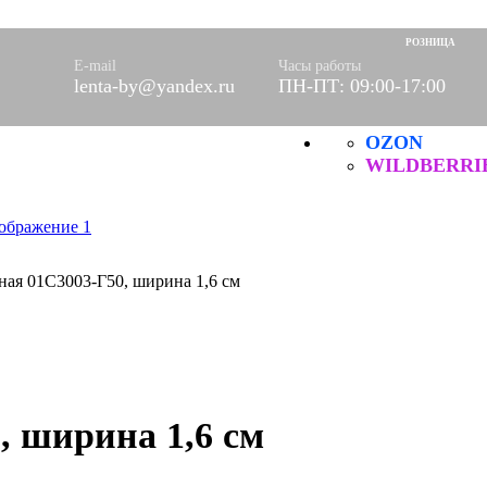
оры)
вое
РОЗНИЦА
фетки
E-mail
Часы работы
lenta-by@yandex.ru
ПН-ПТ: 09:00-17:00
ые
OZON
ХБ
ические
WILDBERRI
ная 01С3003-Г50, ширина 1,6 см
, ширина 1,6 см
нитей