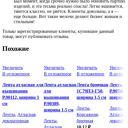
Был момент, когда срочно нужно было обновить партию
изделий, и эта тесьма реально спасла! Легко вшивается,
тянется классно, не рвётся. Клиенты довольны, а я —
еще больше. Вот такие мелочи делают бизнес живым и
стильным!
Только зарегистрированные клиенты, купившие данный
товар, могут публиковать отзывы.
Похожие
Увеличить
Увеличить
Увеличить
Увеличит
В отложенное
В отложенное
В отложенное
В отложе
Лента атласная для
Лента атласная
Лента брючная
Лента а
вышивания
для
1С79ПЭ-Г50,
Р.90746,
Р.90112, ширина 1
вышивания
ширина 1,5 см
ширина 1
см
Р.90389,
Ленты
,
Ленты
,
ширина 1,5 см
Ленты
,
Атласная,
Корсажная,
Атласная
декоративная
Ленты
,
брючная
декорати
Атласная,
10,12
₽