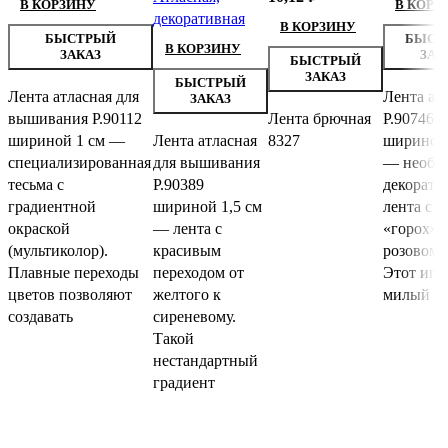
В КОРЗИНУ
В КОРЗ
декоративная
В КОРЗИНУ
БЫСТРЫЙ
БЫСТ
В КОРЗИНУ
ЗАКАЗ
ЗАК
БЫСТРЫЙ
ЗАКАЗ
БЫСТРЫЙ
Лента атласная для
Лента ат
ЗАКАЗ
вышивания Р.90112
Лента брючная
Р.90746
шириной 1 см —
Лента атласная
8327
шириной 
специализированная
для вышивания
— необы
тесьма с
Р.90389
декорати
градиентной
шириной 1,5 см
лента с 
окраской
— лента с
«горох» 
(мультиколор).
красивым
розовом 
Плавные переходы
переходом от
Этот игр
цветов позволяют
желтого к
милый
создавать
сиреневому.
Такой
нестандартный
градиент