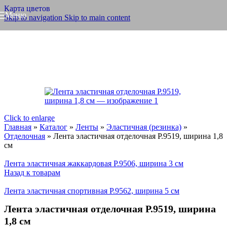
Карта цветов
Меню
Skip to navigation
Skip to main content
Click to enlarge
Главная
»
Каталог
»
Ленты
»
Эластичная (резинка)
»
Отделочная
»
Лента эластичная отделочная Р.9519, ширина 1,8
см
Лента эластичная жаккардовая Р.9506, ширина 3 см
Назад к товарам
Лента эластичная спортивная Р.9562, ширина 5 см
Лента эластичная отделочная Р.9519, ширина
1,8 см