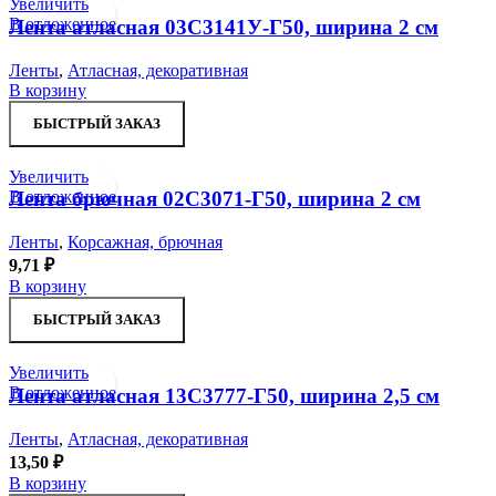
Увеличить
В отложенное
Лента атласная 03С3141У-Г50, ширина 2 см
Ленты
,
Атласная, декоративная
В корзину
БЫСТРЫЙ ЗАКАЗ
Увеличить
В отложенное
Лента брючная 02С3071-Г50, ширина 2 см
Ленты
,
Корсажная, брючная
9,71
₽
В корзину
БЫСТРЫЙ ЗАКАЗ
Увеличить
В отложенное
Лента атласная 13С3777-Г50, ширина 2,5 см
Ленты
,
Атласная, декоративная
13,50
₽
В корзину