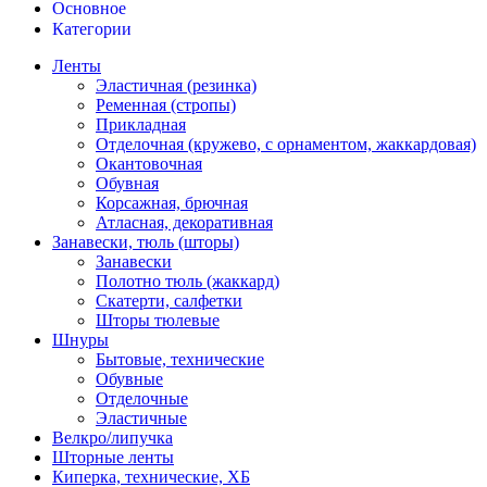
Основное
Категории
Ленты
Эластичная (резинка)
Ременная (стропы)
Прикладная
Отделочная (кружево, с орнаментом, жаккардовая)
Окантовочная
Обувная
Корсажная, брючная
Атласная, декоративная
Занавески, тюль (шторы)
Занавески
Полотно тюль (жаккард)
Скатерти, салфетки
Шторы тюлевые
Шнуры
Бытовые, технические
Обувные
Отделочные
Эластичные
Велкро/липучка
Шторные ленты
Киперка, технические, ХБ