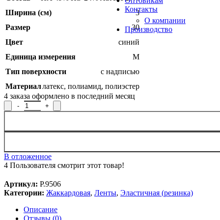
Оптовикам
Контакты
Ширина (см)
3
О компании
Размер
30
Производство
Цвет
синий
Единица измерения
М
Тип поверхности
с надписью
Материал
латекс
,
полиамид
,
полиэстер
4
заказа оформлено в последний месяц
Количество товара Лента эластичная жаккардовая Р.9506, шири
В отложенное
4
Пользователя смотрит этот товар!
Артикул:
Р.9506
Категории:
Жаккардовая
,
Ленты
,
Эластичная (резинка)
Описание
Отзывы (0)