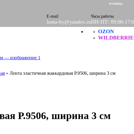
ое
РОЗНИЦА
етки
е
E-mail
Часы работы
lenta-by@yandex.ru
ПН-ПТ: 09:00-17:
OZON
Б
ческие
WILDBERRIE
ая
»
Лента эластичная жаккардовая Р.9506, ширина 3 см
ая Р.9506, ширина 3 см
итей