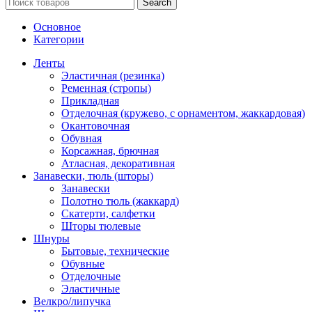
Search
Основное
Категории
Ленты
Эластичная (резинка)
Ременная (стропы)
Прикладная
Отделочная (кружево, с орнаментом, жаккардовая)
Окантовочная
Обувная
Корсажная, брючная
Атласная, декоративная
Занавески, тюль (шторы)
Занавески
Полотно тюль (жаккард)
Скатерти, салфетки
Шторы тюлевые
Шнуры
Бытовые, технические
Обувные
Отделочные
Эластичные
Велкро/липучка