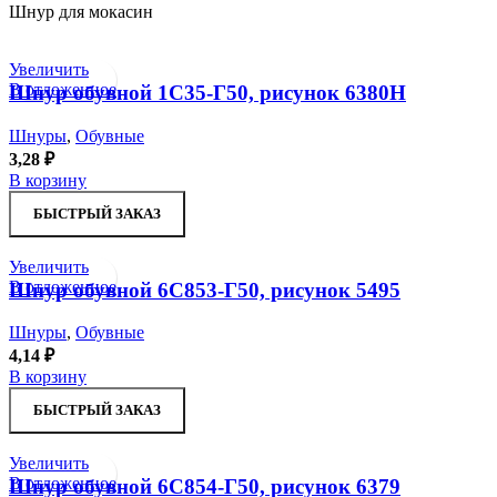
Шнур для мокасин
Увеличить
В отложенное
Шнур обувной 1С35-Г50, рисунок 6380Н
Шнуры
,
Обувные
3,28
₽
В корзину
БЫСТРЫЙ ЗАКАЗ
Увеличить
В отложенное
Шнур обувной 6С853-Г50, рисунок 5495
Шнуры
,
Обувные
4,14
₽
В корзину
БЫСТРЫЙ ЗАКАЗ
Увеличить
В отложенное
Шнур обувной 6С854-Г50, рисунок 6379