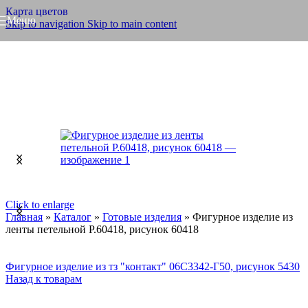
Карта цветов
Меню
Skip to navigation
Skip to main content
Click to enlarge
Главная
»
Каталог
»
Готовые изделия
»
Фигурное изделие из
ленты петельной Р.60418, рисунок 60418
Фигурное изделие из тз "контакт" 06С3342-Г50, рисунок 5430
Назад к товарам