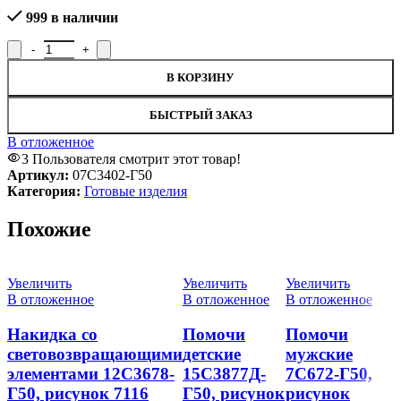
999 в наличии
Количество товара Ремешок съемный световозвращающий 07С3
В КОРЗИНУ
БЫСТРЫЙ ЗАКАЗ
В отложенное
3
Пользователя смотрит этот товар!
Артикул:
07С3402-Г50
Категория:
Готовые изделия
Похожие
Увеличить
Увеличить
Увеличить
У
В отложенное
В отложенное
В отложенное
В
Накидка со
Помочи
Помочи
П
световозвращающими
детские
мужские
п
элементами 12С3678-
15С3877Д-
7С672-Г50,
Р
Г50, рисунок 7116
Г50, рисунок
рисунок
р