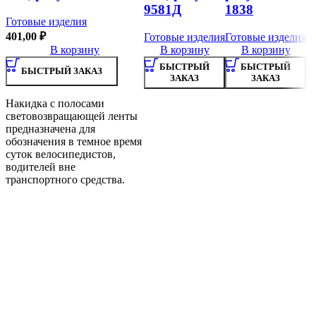
9581Д
1838
7
Готовые изделия
401,00
₽
Готовые изделия
Готовые изделия
Г
В корзину
В корзину
В корзину
0
БЫСТРЫЙ
БЫСТРЫЙ
БЫСТРЫЙ ЗАКАЗ
ЗАКАЗ
ЗАКАЗ
Накидка с полосами
световозвращающей ленты
предназначена для
обозначения в темное время
суток велосипедистов,
водителей вне
транспортного средства.