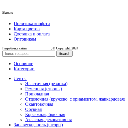
Важно
Политика конф-ти
Карта цветов
Доставка и оплата
Оптовикам
Разработка сайта
, © Copyright, 2024
Search
Основное
Категории
Ленты
Эластичная (резинка)
Ременная (стропы)
Прикладная
Отделочная (кружево, с орнаментом, жаккардовая)
Окантовочная
Обувная
Корсажная, брючная
Атласная, декоративная
Занавески, тюль (шторы)