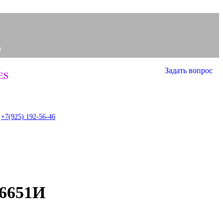
0
а
Задать вопрос
0
ES
item
+7(925) 192-56-46
 6651И