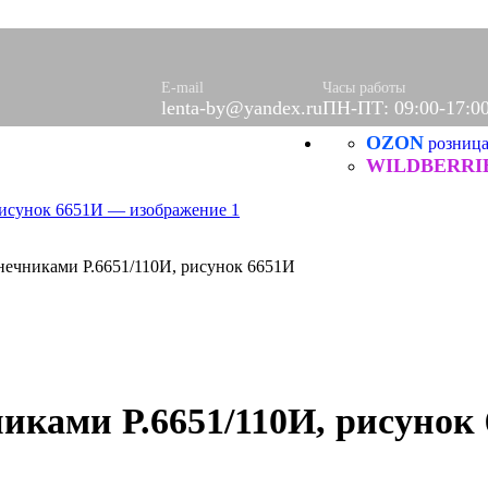
оры)
вое
фетки
ые
E-mail
Часы работы
lenta-by@yandex.ru
ПН-ПТ: 09:00-17:0
OZON
розниц
ХБ
ические
WILDBERRI
нечниками Р.6651/110И, рисунок 6651И
иками Р.6651/110И, рисунок
нитей