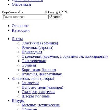
Оптовикам
Разработка сайта
, © Copyright, 2024
Search
Основное
Категории
Ленты
Эластичная (резинка)
Ременная (стропы)
Прикладная
Отделочная (кружево, с орнаментом, жаккардовая)
Окантовочная
Обувная
Корсажная, брючная
Атласная, декоративная
Занавески, тюль (шторы)
Занавески
Полотно тюль (жаккард)
Скатерти, салфетки
Шторы тюлевые
Шнуры
Бытовые, технические
Обувные