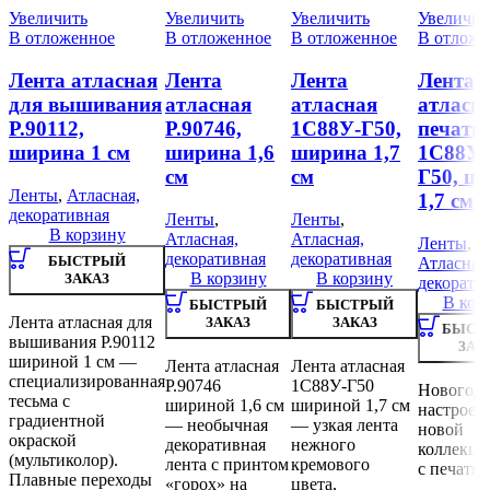
Увеличить
Увеличить
Увеличить
Увеличит
В отложенное
В отложенное
В отложенное
В отложе
Лента атласная
Лента
Лента
Лента
для вышивания
атласная
атласная
атласна
Р.90112,
Р.90746,
1С88У-Г50,
печать
ширина 1 см
ширина 1,6
ширина 1,7
1С88У
см
см
Г50, ш
Ленты
,
Атласная,
1,7 см
декоративная
Ленты
,
Ленты
,
В корзину
Атласная,
Атласная,
Ленты
,
декоративная
декоративная
БЫСТРЫЙ
Атласная
В корзину
В корзину
ЗАКАЗ
декорати
В кор
БЫСТРЫЙ
БЫСТРЫЙ
Лента атласная для
ЗАКАЗ
ЗАКАЗ
БЫСТ
вышивания Р.90112
ЗАК
шириной 1 см —
Лента атласная
Лента атласная
специализированная
Р.90746
1С88У-Г50
Новогодн
тесьма с
шириной 1,6 см
шириной 1,7 см
настроен
градиентной
— необычная
— узкая лента
новой
окраской
декоративная
нежного
коллекци
(мультиколор).
лента с принтом
кремового
с печатью
Плавные переходы
«горох» на
цвета,