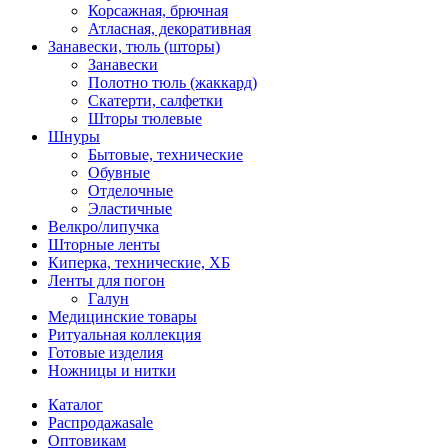
Корсажная, брючная
Атласная, декоративная
Занавески, тюль (шторы)
Занавески
Полотно тюль (жаккард)
Скатерти, салфетки
Шторы тюлевые
Шнуры
Бытовые, технические
Обувные
Отделочные
Эластичные
Велкро/липучка
Шторные ленты
Киперка, технические, ХБ
Ленты для погон
Галун
Медицинские товары
Ритуальная коллекция
Готовые изделия
Ножницы и нитки
Каталог
Распродажа
sale
Оптовикам