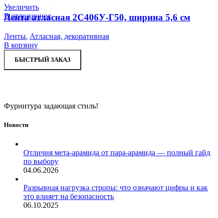
Увеличить
В отложенное
Лента атласная 2С406У-Г50, ширина 5,6 см
Ленты
,
Атласная, декоративная
В корзину
БЫСТРЫЙ ЗАКАЗ
Фурнитура задающая стиль!
Новости
Отличия мета-арамида от пара-арамида — полный гайд
по выбору
04.06.2026
Разрывная нагрузка стропы: что означают цифры и как
это влияет на безопасность
06.10.2025