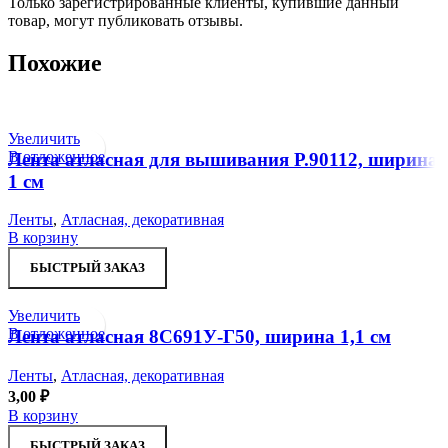
Только зарегистрированные клиенты, купившие данный
товар, могут публиковать отзывы.
Похожие
Увеличить
В отложенное
Лента атласная для вышивания Р.90112, ширина
1 см
Ленты
,
Атласная, декоративная
В корзину
БЫСТРЫЙ ЗАКАЗ
Увеличить
В отложенное
Лента атласная 8С691У-Г50, ширина 1,1 см
Ленты
,
Атласная, декоративная
3,00
₽
В корзину
БЫСТРЫЙ ЗАКАЗ