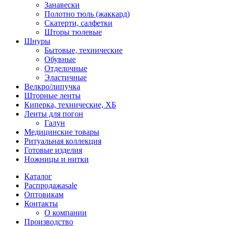
Занавески
Полотно тюль (жаккард)
Скатерти, салфетки
Шторы тюлевые
Шнуры
Бытовые, технические
Обувные
Отделочные
Эластичные
Велкро/липучка
Шторные ленты
Киперка, технические, ХБ
Ленты для погон
Галун
Медицинские товары
Ритуальная коллекция
Готовые изделия
Ножницы и нитки
Каталог
Распродажа
sale
Оптовикам
Контакты
О компании
Производство