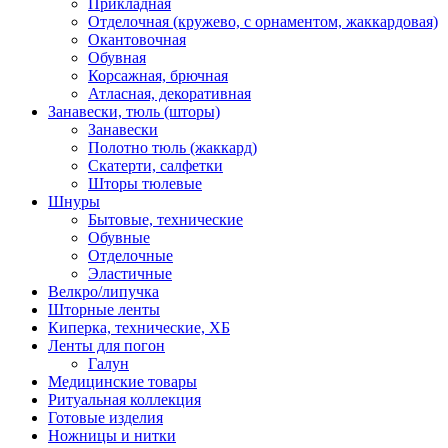
Прикладная
Отделочная (кружево, с орнаментом, жаккардовая)
Окантовочная
Обувная
Корсажная, брючная
Атласная, декоративная
Занавески, тюль (шторы)
Занавески
Полотно тюль (жаккард)
Скатерти, салфетки
Шторы тюлевые
Шнуры
Бытовые, технические
Обувные
Отделочные
Эластичные
Велкро/липучка
Шторные ленты
Киперка, технические, ХБ
Ленты для погон
Галун
Медицинские товары
Ритуальная коллекция
Готовые изделия
Ножницы и нитки