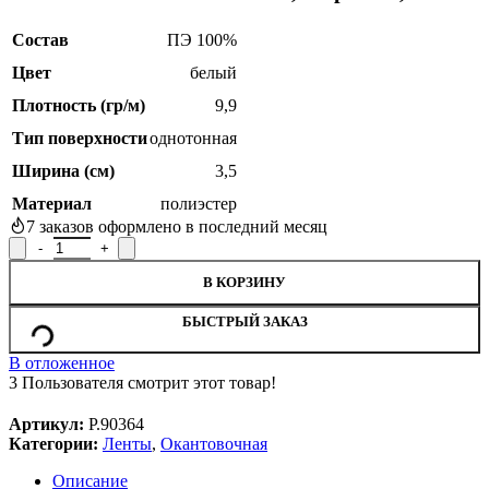
Состав
ПЭ 100%
Цвет
белый
Плотность (гр/м)
9,9
Тип поверхности
однотонная
Ширина (см)
3,5
Материал
полиэстер
7
заказов оформлено в последний месяц
Количество товара Лента окантовочная Р.90364, ширина 3,5 см
В КОРЗИНУ
БЫСТРЫЙ ЗАКАЗ
В отложенное
3
Пользователя смотрит этот товар!
Артикул:
Р.90364
Категории:
Ленты
,
Окантовочная
Описание