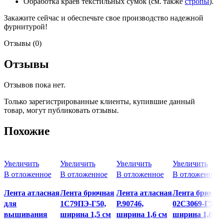
Обработка краев текстильных сумок (см. также
стропы
).
Закажите сейчас и обеспечьте свое производство надежной
фурнитурой!
Отзывы (0)
Отзывы
Отзывов пока нет.
Только зарегистрированные клиенты, купившие данный
товар, могут публиковать отзывы.
Похожие
Увеличить
Увеличить
Увеличить
Увеличить
В отложенное
В отложенное
В отложенное
В отложенно
Лента атласная
Лента брючная
Лента атласная
Лента брючн
для
1С79ПЭ-Г50,
Р.90746,
02С3069-Г50,
вышивания
ширина 1,5 см
ширина 1,6 см
ширина 1,6 