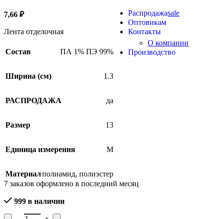
Продукция из арамидных 
Распродажа
sale
7,66
₽
Оптовикам
Контакты
Лента отделочная
О компании
Состав
ПА 1% ПЭ 99%
Производство
Ширина (см)
1.3
РАСПРОДАЖА
да
Размер
13
Единица измерения
М
Материал
полиамид
,
полиэстер
7
заказов оформлено в последний месяц
999 в наличии
Количество товара Лента отделочная 03С3105-Г50, ширина 1,3 