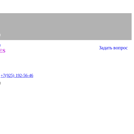
0
а
Задать вопрос
0
ES
item
+7(925) 192-56-46
м