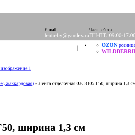
оры)
вое
фетки
ые
E-mail
Часы работы
lenta-by@yandex.ru
ПН-ПТ: 09:00-17:0
OZON
ХБ
розниц
ические
WILDBERRI
ом, жаккардовая)
»
Лента отделочная 03С3105-Г50, ширина 1,3 с
50, ширина 1,3 см