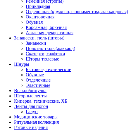
Ременная (стропы)
Прикладная
Отделочная (кружево, с орнаментом, жаккардовая)
Окантовочная
Обувная
Корсажная, брючная
Атласная, декоративная
Занавески, тюль (шторы)
Занавески
Полотно тюль (жаккард)
Скатерти, салфетки
Шторы тюлевые
Шнуры
Бытовые, технические
Обувные
Отделочные
Эластичные
Велкро/липучка
Шторные ленты
Киперка, технические, ХБ
Ленты для погон
Галун
Медицинские товары
Ритуальная коллекция
Готовые изделия