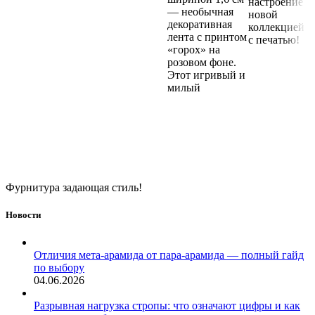
настроение с
— необычная
новой
декоративная
коллекцией л
лента с принтом
с печатью!
«горох» на
розовом фоне.
Этот игривый и
милый
Фурнитура задающая стиль!
Новости
Отличия мета-арамида от пара-арамида — полный гайд
по выбору
04.06.2026
Разрывная нагрузка стропы: что означают цифры и как