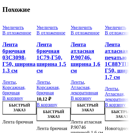
Похожие
Увеличить
Увеличить
Увеличить
Увеличить
В отложенное
В отложенное
В отложенное
В отложенно
Лента
Лента
Лента
Лента
брючная
брючная
атласная
атласная с
03С3098-
1С79-Г50,
Р.90746,
печатью
Г50, ширина
ширина 1,5
ширина 1,6
1С88УП1-
1,3 см
см
см
Г50, шири
1,7 см
Ленты
,
Ленты
,
Ленты
,
Корсажная,
Корсажная,
Атласная,
Ленты
,
брючная
брючная
декоративная
Атласная,
В корзину
В корзину
10,12
₽
декоративная
В корзину
В корзину
БЫСТРЫЙ
БЫСТРЫЙ
ЗАКАЗ
ЗАКАЗ
БЫСТРЫЙ
БЫСТРЫЙ
ЗАКАЗ
ЗАКАЗ
Лента брючная
Лента атласная
Р.90746
Лента брючная
Новогоднее
шириной 1,6 см