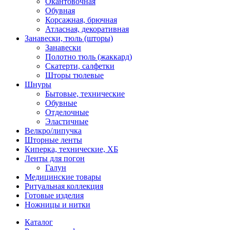
Окантовочная
Обувная
Корсажная, брючная
Атласная, декоративная
Занавески, тюль (шторы)
Занавески
Полотно тюль (жаккард)
Скатерти, салфетки
Шторы тюлевые
Шнуры
Бытовые, технические
Обувные
Отделочные
Эластичные
Велкро/липучка
Шторные ленты
Киперка, технические, ХБ
Ленты для погон
Галун
Медицинские товары
Ритуальная коллекция
Готовые изделия
Ножницы и нитки
Каталог