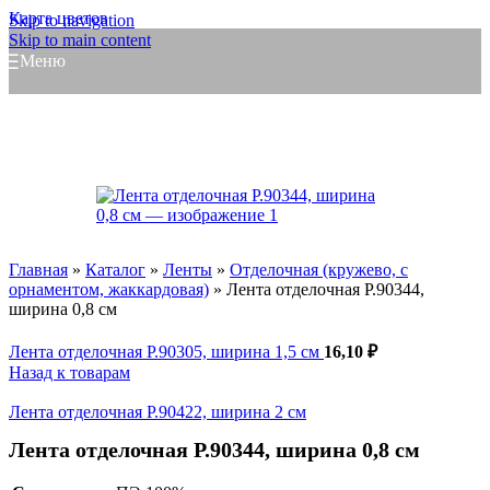
Карта цветов
Skip to navigation
Skip to main content
Меню
Главная
»
Каталог
»
Ленты
»
Отделочная (кружево, с
орнаментом, жаккардовая)
»
Лента отделочная Р.90344,
ширина 0,8 см
Лента отделочная Р.90305, ширина 1,5 см
16,10
₽
Назад к товарам
Лента отделочная Р.90422, ширина 2 см
Лента отделочная Р.90344, ширина 0,8 см