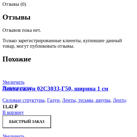
Отзывы (0)
Отзывы
Отзывов пока нет.
Только зарегистрированные клиенты, купившие данный
товар, могут публиковать отзывы.
Похожие
Увеличить
В отложенное
Лента галун 02С3033-Г50, ширина 1 см
Силовые структуры
,
Галун
,
Ленты, тесьмы, шнуры
,
Ленты
11,42
₽
В корзину
БЫСТРЫЙ ЗАКАЗ
Увеличить