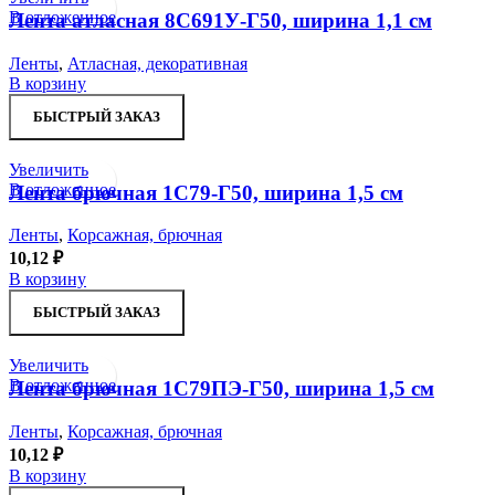
В отложенное
Лента атласная 8С691У-Г50, ширина 1,1 см
Ленты
,
Атласная, декоративная
В корзину
БЫСТРЫЙ ЗАКАЗ
Увеличить
В отложенное
Лента брючная 1С79-Г50, ширина 1,5 см
Ленты
,
Корсажная, брючная
10,12
₽
В корзину
БЫСТРЫЙ ЗАКАЗ
Увеличить
В отложенное
Лента брючная 1С79ПЭ-Г50, ширина 1,5 см
Ленты
,
Корсажная, брючная
10,12
₽
В корзину