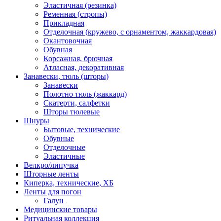
Эластичная (резинка)
Ременная (стропы)
Прикладная
Отделочная (кружево, с орнаментом, жаккардовая)
Окантовочная
Обувная
Корсажная, брючная
Атласная, декоративная
Занавески, тюль (шторы)
Занавески
Полотно тюль (жаккард)
Скатерти, салфетки
Шторы тюлевые
Шнуры
Бытовые, технические
Обувные
Отделочные
Эластичные
Велкро/липучка
Шторные ленты
Киперка, технические, ХБ
Ленты для погон
Галун
Медицинские товары
Ритуальная коллекция