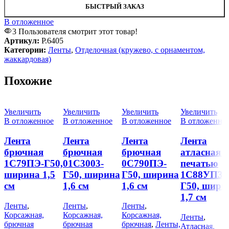
БЫСТРЫЙ ЗАКАЗ
В отложенное
3
Пользователя смотрит этот товар!
Артикул:
Р.6405
Категории:
Ленты
,
Отделочная (кружево, с орнаментом,
жаккардовая)
Похожие
Увеличить
Увеличить
Увеличить
Увеличить
В отложенное
В отложенное
В отложенное
В отложенно
Лента
Лента
Лента
Лента
брючная
брючная
брючная
атласная с
1С79ПЭ-Г50,
01С3003-
0С790ПЭ-
печатью
ширина 1,5
Г50, ширина
Г50, ширина
1С88УП3-
см
1,6 см
1,6 см
Г50, шири
1,7 см
Ленты
,
Ленты
,
Ленты
,
Корсажная,
Корсажная,
Корсажная,
Ленты
,
брючная
брючная
брючная
,
Ленты,
Атласная,