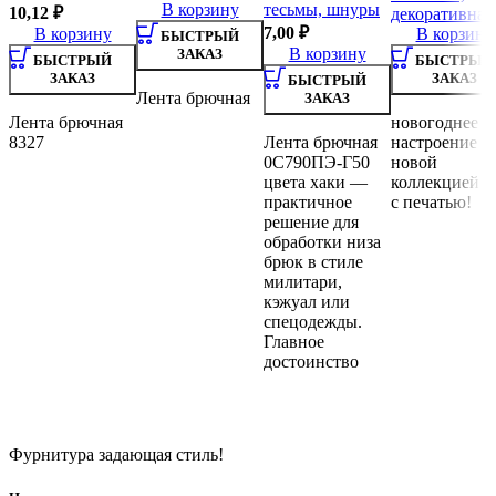
В корзину
тесьмы, шнуры
10,12
₽
декоративная
7,00
₽
В корзину
В корзину
БЫСТРЫЙ
В корзину
ЗАКАЗ
БЫСТРЫЙ
БЫСТРЫЙ
ЗАКАЗ
ЗАКАЗ
БЫСТРЫЙ
Лента брючная
ЗАКАЗ
Лента брючная
новогоднее
8327
Лента брючная
настроение с
0С790ПЭ-Г50
новой
цвета хаки —
коллекцией л
практичное
с печатью!
решение для
обработки низа
брюк в стиле
милитари,
кэжуал или
спецодежды.
Главное
достоинство
Фурнитура задающая стиль!