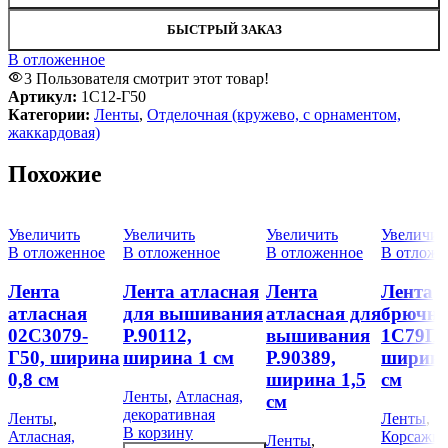
БЫСТРЫЙ ЗАКАЗ
В отложенное
3
Пользователя смотрит этот товар!
Артикул:
1С12-Г50
Категории:
Ленты
,
Отделочная (кружево, с орнаментом,
жаккардовая)
Похожие
Увеличить
Увеличить
Увеличить
Увеличит
В отложенное
В отложенное
В отложенное
В отложе
Лента
Лента атласная
Лента
Лента
атласная
для вышивания
атласная для
брючна
02С3079-
Р.90112,
вышивания
1С79ПЭ
Г50, ширина
ширина 1 см
Р.90389,
ширина
0,8 см
ширина 1,5
см
Ленты
,
Атласная,
см
декоративная
Ленты
,
Ленты
,
В корзину
Атласная,
Корсажна
Ленты
,