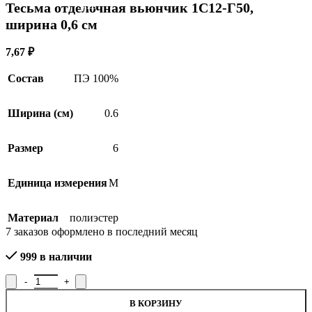
Тесьма отделочная вьюнчик 1С12-Г50,
SALE
ширина 0,6 см
7,67
₽
Состав
ПЭ 100%
Ширина (см)
0.6
Размер
6
Единица измерения
М
Материал
полиэстер
7
заказов оформлено в последний месяц
999 в наличии
Количество товара Тесьма отделочная вьюнчик 1С12-Г50, шири
В КОРЗИНУ