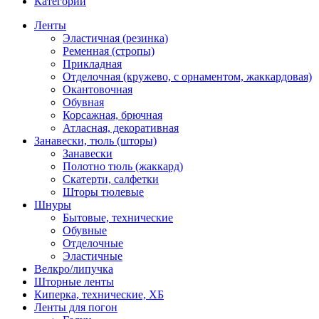
Категории
Ленты
Эластичная (резинка)
Ременная (стропы)
Прикладная
Отделочная (кружево, с орнаментом, жаккардовая)
Окантовочная
Обувная
Корсажная, брючная
Атласная, декоративная
Занавески, тюль (шторы)
Занавески
Полотно тюль (жаккард)
Скатерти, салфетки
Шторы тюлевые
Шнуры
Бытовые, технические
Обувные
Отделочные
Эластичные
Велкро/липучка
Шторные ленты
Киперка, технические, ХБ
Ленты для погон