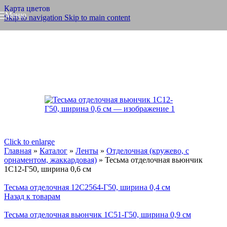
Карта цветов
Меню
Skip to navigation
Skip to main content
Click to enlarge
Главная
»
Каталог
»
Ленты
»
Отделочная (кружево, с
орнаментом, жаккардовая)
»
Тесьма отделочная вьюнчик
1С12-Г50, ширина 0,6 см
Тесьма отделочная 12С2564-Г50, ширина 0,4 см
Назад к товарам
Тесьма отделочная вьюнчик 1С51-Г50, ширина 0,9 см