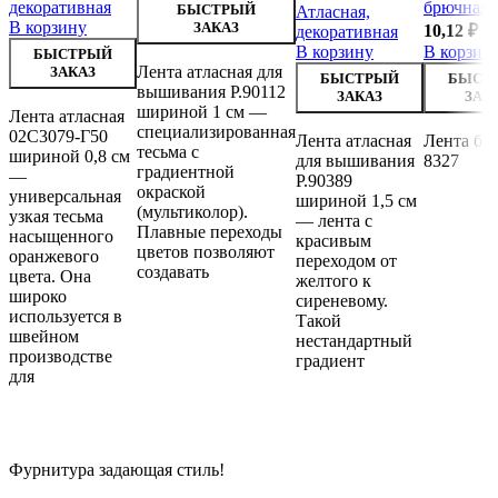
декоративная
брючная
БЫСТРЫЙ
Атласная,
В корзину
ЗАКАЗ
10,12
₽
декоративная
В корзину
В корзин
БЫСТРЫЙ
Лента атласная для
ЗАКАЗ
БЫСТРЫЙ
БЫСТ
вышивания Р.90112
ЗАКАЗ
ЗАК
шириной 1 см —
Лента атласная
специализированная
02С3079-Г50
Лента атласная
Лента бр
тесьма с
шириной 0,8 см
для вышивания
8327
градиентной
—
Р.90389
окраской
универсальная
шириной 1,5 см
(мультиколор).
узкая тесьма
— лента с
Плавные переходы
насыщенного
красивым
цветов позволяют
оранжевого
переходом от
создавать
цвета. Она
желтого к
широко
сиреневому.
используется в
Такой
швейном
нестандартный
производстве
градиент
для
Фурнитура задающая стиль!