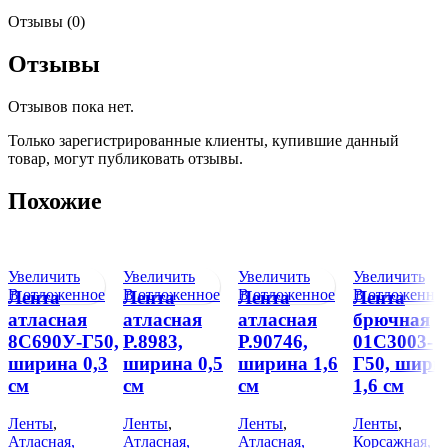
Отзывы (0)
Отзывы
Отзывов пока нет.
Только зарегистрированные клиенты, купившие данный
товар, могут публиковать отзывы.
Похожие
Увеличить
Увеличить
Увеличить
Увеличить
В отложенное
В отложенное
В отложенное
В отложенно
Лента
Лента
Лента
Лента
атласная
атласная
атласная
брючная
8С690У-Г50,
Р.8983,
Р.90746,
01С3003-
ширина 0,3
ширина 0,5
ширина 1,6
Г50, шири
см
см
см
1,6 см
Ленты
,
Ленты
,
Ленты
,
Ленты
,
Атласная,
Атласная,
Атласная,
Корсажная,