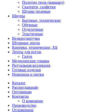
Полотно тюль (жаккард)
Скатерти, салфетки
Шторы тюлевые
Шнуры
Бытовые, технические
Обувные
Отделочные
Эластичные
Велкро/липучка
Шторные ленты
Киперка, технические, ХБ
Ленты для погон
Галун
Медицинские товары
Ритуальная коллекция
Готовые изделия
Ножницы и нитки
Каталог
Распродажа
sale
Оптовикам
Контакты
О компании
Производство
Отложенное