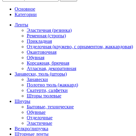
Основное
Категории
Ленты
Эластичная (резинка)
Ременная (стропы)
Прикладная
Отделочная (кружево, с орнаментом, жаккардовая)
Окантовочная
Обувная
Корсажная, брючная
Атласная, декоративная
Занавески, тюль (шторы)
Занавески
Полотно тюль (жаккард)
Скатерти, салфетки
Шторы тюлевые
Шнуры
Бытовые, технические
Обувные
Отделочные
Эластичные
Велкро/липучка
Шторные ленты