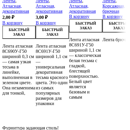
Ленты
,
Ленты
,
Ленты
,
Ленты
,
Атласная,
Атласная,
Атласная,
Корсажная,
декоративная
декоративная
декоративная
брючная
В корзину
В корзину
2,00
₽
3,00
₽
В корзину
В корзину
БЫСТРЫЙ
БЫСТРЫЙ
ЗАКАЗ
ЗАКАЗ
БЫСТРЫЙ
БЫСТРЫЙ
ЗАКАЗ
ЗАКАЗ
Лента атласная
Лента брючн
8С691У-Г50
Лента атласная
Лента атласная
шириной 1,1 см
8С690У-Г50
8С691У-Г50
— классическая
шириной 0,3 см
шириной 1,1 см
белая тесьма с
— самая узкая
—
гладкой,
тесьма в
универсальная
блестящей
линейке,
декоративная
поверхностью.
выполненная в
тесьма красного
Белый цвет
зеленом цвете.
цвета. Это один
является
Она незаменима
из самых
базовым и
для тонкой,
популярных
самым
размеров для
упаковки
Фурнитура задающая стиль!