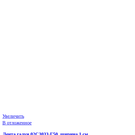
Увеличить
В отложенное
Лента галун 02С3033-Г50, ширина 1 см