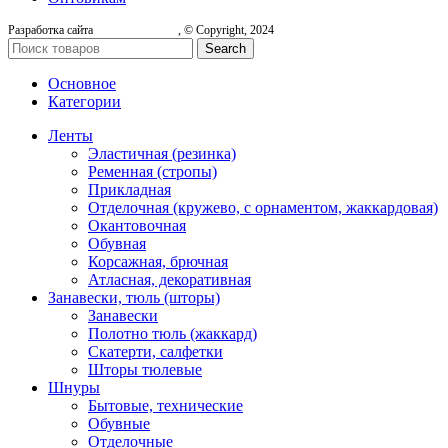
Разработка сайта
, © Copyright, 2024
Search
Основное
Категории
Ленты
Эластичная (резинка)
Ременная (стропы)
Прикладная
Отделочная (кружево, с орнаментом, жаккардовая)
Окантовочная
Обувная
Корсажная, брючная
Атласная, декоративная
Занавески, тюль (шторы)
Занавески
Полотно тюль (жаккард)
Скатерти, салфетки
Шторы тюлевые
Шнуры
Бытовые, технические
Обувные
Отделочные