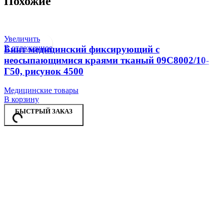
Похожие
Увеличить
В отложенное
Бинт медицинский фиксирующий с
неосыпающимися краями тканый 09С8002/10-
Г50, рисунок 4500
Медицинские товары
В корзину
БЫСТРЫЙ ЗАКАЗ