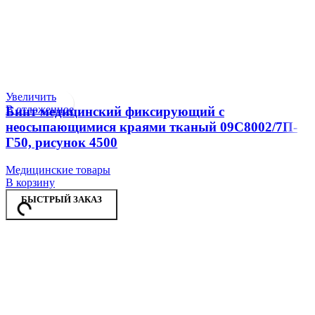
Увеличить
В отложенное
Бинт медицинский фиксирующий с
неосыпающимися краями тканый 09С8002/7П-
Г50, рисунок 4500
Медицинские товары
В корзину
БЫСТРЫЙ ЗАКАЗ