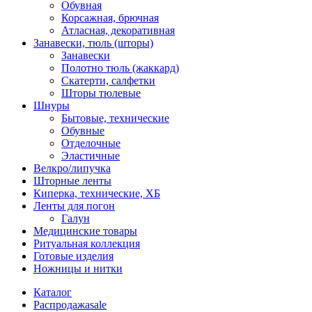
Обувная
Корсажная, брючная
Атласная, декоративная
Занавески, тюль (шторы)
Занавески
Полотно тюль (жаккард)
Скатерти, салфетки
Шторы тюлевые
Шнуры
Бытовые, технические
Обувные
Отделочные
Эластичные
Велкро/липучка
Шторные ленты
Киперка, технические, ХБ
Ленты для погон
Галун
Медицинские товары
Ритуальная коллекция
Готовые изделия
Ножницы и нитки
Каталог
Распродажа
sale