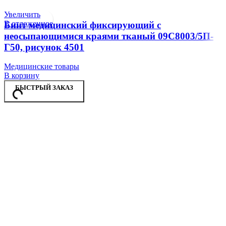
Увеличить
В отложенное
Бинт медицинский фиксирующий с
неосыпающимися краями тканый 09С8003/5П-
Г50, рисунок 4501
Медицинские товары
В корзину
БЫСТРЫЙ ЗАКАЗ