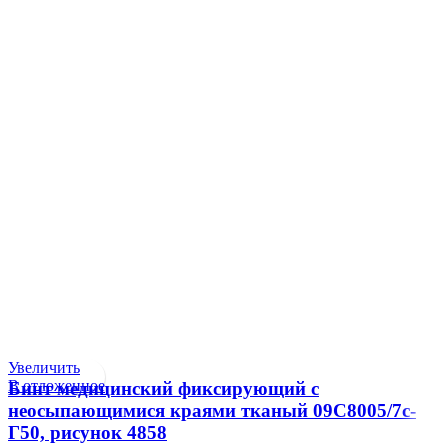
Увеличить
В отложенное
Бинт медицинский фиксирующий с
неосыпающимися краями тканый 09С8005/7с-
Г50, рисунок 4858