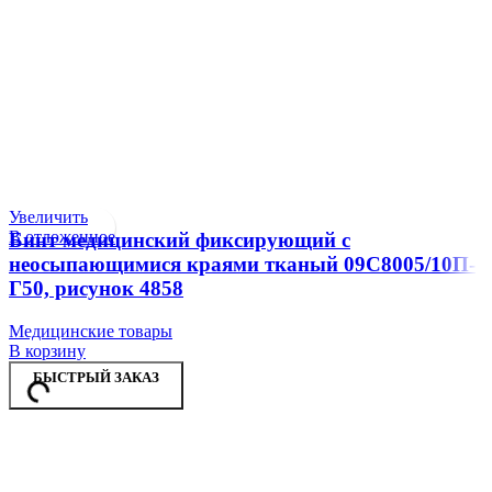
Увеличить
В отложенное
Бинт медицинский фиксирующий с
неосыпающимися краями тканый 09С8005/10П-
Г50, рисунок 4858
Медицинские товары
В корзину
БЫСТРЫЙ ЗАКАЗ