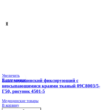
Увеличить
В отложенное
Бинт медицинский фиксирующий с
неосыпающимися краями тканый 09С8003/5-
Г50, рисунок 4501-5
Медицинские товары
В корзину