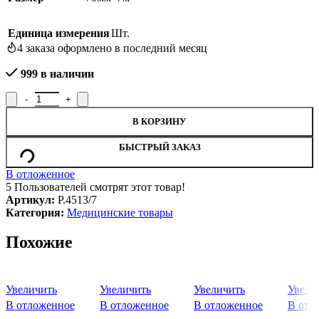
Единица измерения
Шт.
4
заказа оформлено в последний месяц
999 в наличии
Количество товара Бинт медицинский фиксирующий с неосыпаю
В КОРЗИНУ
БЫСТРЫЙ ЗАКАЗ
В отложенное
5
Пользователей смотрят этот товар!
Артикул:
Р.4513/7
Категория:
Медицинские товары
Похожие
Увеличить
Увеличить
Увеличить
Увели
В отложенное
В отложенное
В отложенное
В отл