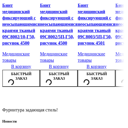
Бинт
Бинт
Бинт
Бинт
медицинский
медицинский
медицинский
медиц
фиксирующий с
фиксирующий с
фиксирующий с
фикс
неосыпающимися
неосыпающимися
неосыпающимися
неос
краями тканый
краями тканый
краями тканый
края
09С8002/10-Г50,
09С8002/5П-Г50,
09С8003/5П-Г50,
09С80
рисунок 4500
рисунок 4500
рисунок 4501
рисун
Медицинские
Медицинские
Медицинские
Медиц
товары
товары
товары
товар
В корзину
В корзину
В корзину
В
БЫСТРЫЙ
БЫСТРЫЙ
БЫСТРЫЙ
Б
ЗАКАЗ
ЗАКАЗ
ЗАКАЗ
Фурнитура задающая стиль!
Новости