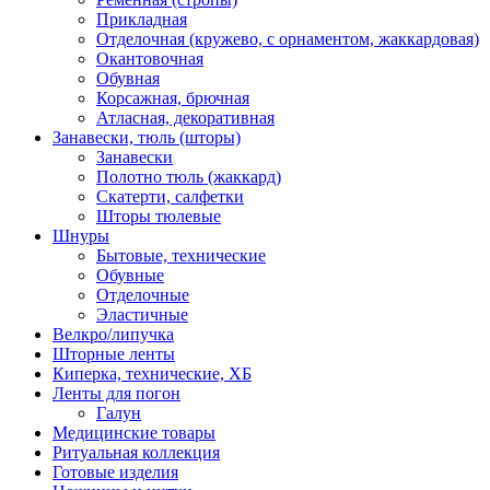
Прикладная
Отделочная (кружево, с орнаментом, жаккардовая)
Окантовочная
Обувная
Корсажная, брючная
Атласная, декоративная
Занавески, тюль (шторы)
Занавески
Полотно тюль (жаккард)
Скатерти, салфетки
Шторы тюлевые
Шнуры
Бытовые, технические
Обувные
Отделочные
Эластичные
Велкро/липучка
Шторные ленты
Киперка, технические, ХБ
Ленты для погон
Галун
Медицинские товары
Ритуальная коллекция
Готовые изделия