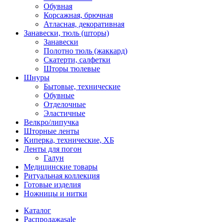
Обувная
Корсажная, брючная
Атласная, декоративная
Занавески, тюль (шторы)
Занавески
Полотно тюль (жаккард)
Скатерти, салфетки
Шторы тюлевые
Шнуры
Бытовые, технические
Обувные
Отделочные
Эластичные
Велкро/липучка
Шторные ленты
Киперка, технические, ХБ
Ленты для погон
Галун
Медицинские товары
Ритуальная коллекция
Готовые изделия
Ножницы и нитки
Каталог
Распродажа
sale