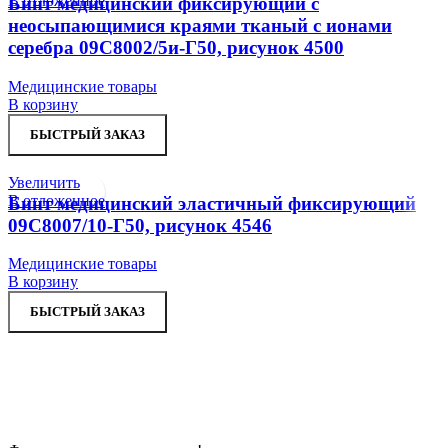
В отложенное
Бинт медицинский фиксирующий с
неосыпающимися краями тканый с ионами
серебра 09С8002/5и-Г50, рисунок 4500
Медицинские товары
В корзину
БЫСТРЫЙ ЗАКАЗ
Увеличить
В отложенное
Бинт медицинский эластичный фиксирующий
09С8007/10-Г50, рисунок 4546
Медицинские товары
В корзину
БЫСТРЫЙ ЗАКАЗ