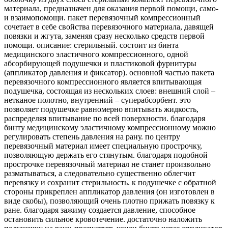
материала, предназначен для оказания первой помощи, само-
и взаимопомощи. пакет перевязочный компрессионный
сочетает в себе свойства перевязочного материала, давящей
повязки и жгута, заменяя сразу несколько средств первой
помощи. описание: стерильный. состоит из бинта
медицинского эластичного компрессионного, одной
абсорбирующей подушечки и пластиковой фурнитуры
(аппликатор давления и фиксатор). основной частью пакета
перевязочного компрессионного является впитывающая
подушечка, состоящая из нескольких слоев: внешний слой –
нетканое полотно, внутренний – суперабсорбент. это
позволяет подушечке равномерно впитывать жидкость,
распределяя впитывание по всей поверхности. благодаря
бинту медицинскому эластичному компрессионному можно
регулировать степень давления на рану. по центру
перевязочный материал имеет специальную прострочку,
позволяющую держать его стянутым. благодаря подобной
прострочке перевязочный материал не станет произвольно
разматываться, а следовательно существенно облегчит
перевязку и сохранит стерильность. к подушечке с обратной
стороны прикреплен аппликатор давления (он изготовлен в
виде скобы), позволяющий очень плотно прижать повязку к
ране. благодаря зажиму создается давление, способное
остановить сильное кровотечение. достаточно наложить