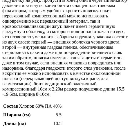
подушечку на рану, пропустить конец бинта через аппликатор
давления и затянуть. конец бинта оснащен пластиковым
фиксатором, которым удобно закрепить повязку. пакет
перевязочный компрессионный можно использовать
одновременно как перевязочный материал, так и
кровоостанавливающий жгут. пакет имеет герметичную
вакуумную оболочку, из которого полностью откачан воздух,
что позволило уменьшить габариты изделия. упаковка состоит
из двух слоев: первый — внешняя оболочка черного цвета,
второй — внутренняя гладкая пленка, обеспечивающая
стерильность пакета даже при повреждении внешнего слоя.
таким образом, повязка имеет два слоя защиты и герметична
даже в том случае, если внешняя упаковка повредилась или
надорвана. благодаря гладкости второго слоя упаковки, после
вскрытия ее можно использовать в качестве окклюзионной
повязки (перекрывающей доступ воздуха к ране, для
герметизации). бинт медицинский эластичный
компрессионный 10см х 2,20м размер подушечки: длина 15,5
-19,5см, ширина 8-10см.
Состав
Хлопок 60% ПА 40%
Ширина (см)
5.5
Длина (см)
10.5