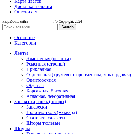
Карта цветов
Доставка и оплата
Оптовикам
Разработка сайта
, © Copyright, 2024
Search
Основное
Категории
Ленты
Эластичная (резинка)
Ременная (стропы)
Прикладная
Отделочная (кружево, с орнаментом, жаккардовая)
Окантовочная
Обувная
Корсажная, брючная
Атласная, декоративная
Занавески, тюль (шторы)
Занавески
Полотно тюль (жаккард)
Скатерти, салфетки
Шторы тюлевые
Шнуры
Бытовые, технические