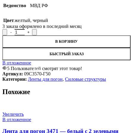
Ведомство
МВД РФ
Цвет
желтый
,
черный
3
заказа оформлено в последний месяц
Количество товара Лента для погон МВД РФ, 09С3570-Г50
В КОРЗИНУ
БЫСТРЫЙ ЗАКАЗ
В отложенное
5
Пользователей смотрят этот товар!
SALE
Артикул:
09С3570-Г50
Категории:
Ленты для погон
,
Силовые структуры
Похожие
Увеличить
В отложенное
Лента для погон 3471 — белый с 2 зелеными